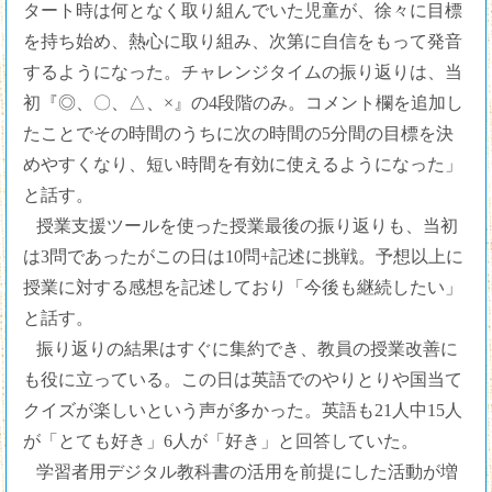
タート時は何となく取り組んでいた児童が、徐々に目標
を持ち始め、熱心に取り組み、次第に自信をもって発音
するようになった。チャレンジタイムの振り返りは、当
初『◎、〇、△、×』の4段階のみ。コメント欄を追加し
たことでその時間のうちに次の時間の5分間の目標を決
めやすくなり、短い時間を有効に使えるようになった」
と話す。
授業支援ツールを使った授業最後の振り返りも、当初
は3問であったがこの日は10問+記述に挑戦。予想以上に
授業に対する感想を記述しており「今後も継続したい」
と話す。
振り返りの結果はすぐに集約でき、教員の授業改善に
も役に立っている。この日は英語でのやりとりや国当て
クイズが楽しいという声が多かった。英語も21人中15人
が「とても好き」6人が「好き」と回答していた。
学習者用デジタル教科書の活用を前提にした活動が増