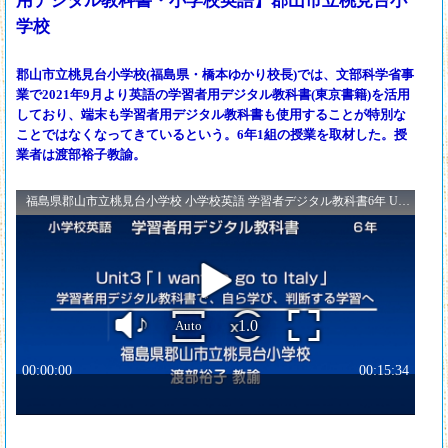
用デジタル教科書・小学校英語】郡山市立桃見台小
学校
郡山市立桃見台小学校(福島県・橋本ゆかり校長)では、文部科学省事
業で2021年9月より英語の学習者用デジタル教科書(東京書籍)を活用
しており、端末も学習者用デジタル教科書も使用することが特別な
ことではなくなってきているという。6年1組の授業を取材した。授
業者は渡部裕子教諭。