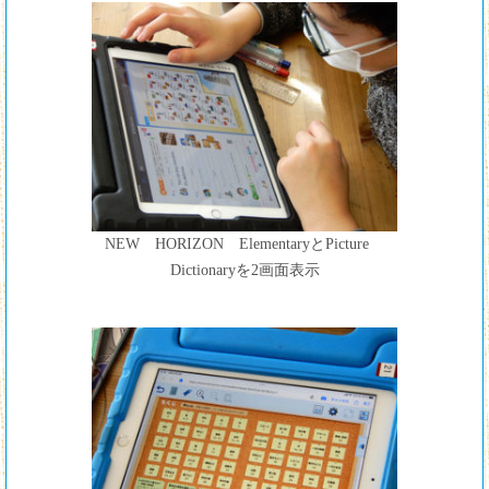
NEW HORIZON ElementaryとPicture
Dictionaryを2画面表示