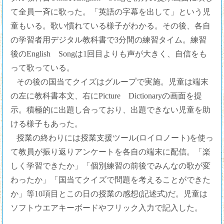
て全員一斉に歌った。「英語の字幕を出して」という児
童もいる。歌い慣れている様子がわかる。その後、各自
の学習者用デジタル教科書で3分間の練習タイム。練習
後のEnglish Songは1回目よりも声が大きく、自信をも
って歌っている。
その後の国当てクイズはグループで実施。児童は端末
の左に教科書本文、右にPicture Dictionaryの画面を提
示。積極的に出題し合っており、出題できない児童を助
ける様子もあった。
授業の終わりには授業支援ツール(ロイロノート)を使っ
て教員が振り返りアンケートを各自の端末に配信。「楽
しく学習できたか」「個別練習の前後でみんなの歌が変
わったか」「国当てクイズで問題を考えることができた
か」等10項目とこの日の授業の感想(記述式)だ。児童は
ソフトウエアキーボードやフリック入力で記入した。