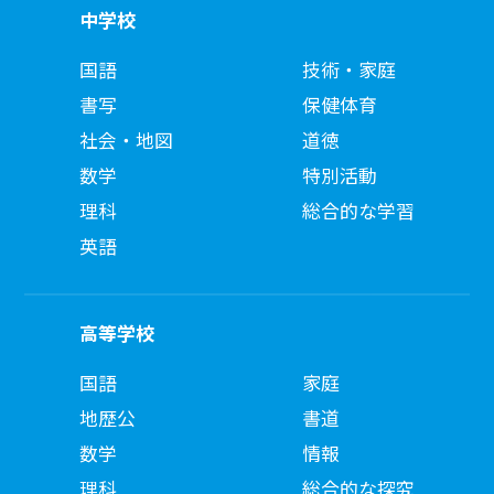
中学校
国語
技術・家庭
書写
保健体育
社会・地図
道徳
数学
特別活動
理科
総合的な学習
英語
高等学校
国語
家庭
地歴公
書道
数学
情報
理科
総合的な探究