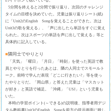
のイヤホンで聴いている。
5分間を終えると2分間で振り返り。次回のチャレンジ
タイムの目標を決めていた。児童は振り返りシート(紙)
に「Unit2のEnglish Songを覚えることができた。次は
Unit3の歌を覚える」、「声に出したら単語をすぐに覚え
られた。次はスポーツの単語を声に出して覚える」等と
具体的に記入している。
■隣同士でやりとり
「天気」「曜日」「月日」「時刻」を使った英語で教
員とやりとりを行ったあとは、隣の人同士でスモールト
ーク。前時で学んだ表現「どこに行きたい?」等を使っ
たやりとりだ。「岡山県」と答えた児童は「マスカット
が好き」と英語で補足。「沖縄」「USJ」という児童も
いた。
本時の学習ポイント(～できる)の説明後、指導者用デジ
タル教科書Unit3のEnglish Songを前方の提示画面に映し