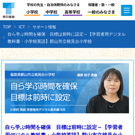
学校の先生・自治体関係のみなさま
保護者・塾・一般
小学校
中学校
高等学校
一般のみなさま
TOP
ICT
サポート情報
自ら学ぶ時間を確保 目標は前時に設定～【学習者用デジタル
教科書・小学校英語】郡山市立桃見台小学校
自ら学ぶ時間を確保 目標は前時に設定～【学習者