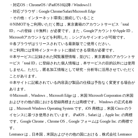
・対応OS：ChromeOS / iPadOS16以降 / Windows11
・対応ブラウザ：Google Chrome/Safari/Microsoft Edge
・その他：インターネット環境に接続していること
※NIMOT!をご利用いただく際は，東京書籍のアカウントサービス「total
ID」への登録（※無料）が必要です。また，GoogleアカウントやApple ID，
Microsoftアカウントなどを利用した，シングルサインオンが可能です。
※各ブラウザはリリースされている最新版でご使用ください。
※ご利用には常時インターネットに接続できる環境が必要です。
※本サービスに記録された閲覧履歴情報，並びに，東京書籍のアカウントサ
ービス「total ID」に登録された個人情報は，本サービスの目的以外には使用
しません。ただし，匿名加工情報として研究・分析等に活用させていただく
ことがあります。
※本サイトに記載されている内容及び製品の仕様は予告なく変更する場合が
あります。
※Microsoft，Windows，Microsoft Edge は，米国 Microsoft Corporation の米国
およびその他の国における登録商標または商標です。 Windows の正式名称
は，Microsoft Windows Operating System です。iOS 商標は，米国 Cisco のラ
イセンスに基づき使用されています。 iPadOS，Safari は，Apple Inc. の商標
です。Google Chrome，Chrome OS，Google フォームは Google Inc. の商標で
す。
Lentrance は，日本国，米国およびその他の国における，株式会社 Lentrance