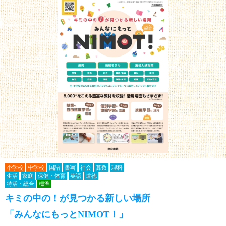
小学校
中学校
国語
書写
社会
算数
理科
生活
家庭
保健・体育
英語
道徳
特活・総合
標準
キミの中の！が見つかる新しい場所
「みんなにもっとNIMOT！」