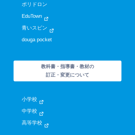
ポリドロン
EduTown
青いスピン
douga pocket
教科書・指導書・教材の
訂正・変更について
小学校
中学校
高等学校