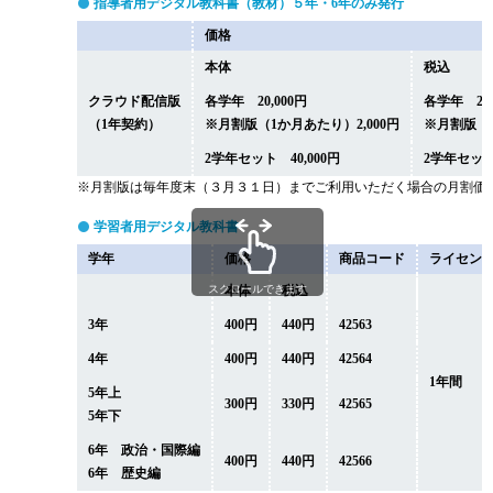
指導者用デジタル教科書（教材）５年・6年のみ発行
価格
本体
税込
クラウド配信版
各学年 20,000円
各学年 22,
（1年契約）
※月割版（1か月あたり）2,000円
※月割版（1
2学年セット 40,000円
2学年セット 
※月割版は毎年度末（３月３１日）までご利用いただく場合の月割価
学習者用デジタル教科書
学年
価格
商品コード
ライセン
スクロールできます
本体
税込
3年
400円
440円
42563
4年
400円
440円
42564
1年間
5年上
300円
330円
42565
5年下
6年 政治・国際編
400円
440円
42566
6年 歴史編