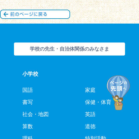
学校の先生・自治体関係のみなさま
小学校
国語
家庭
書写
保健・体育
社会・地図
英語
算数
道徳
理科
特別活動