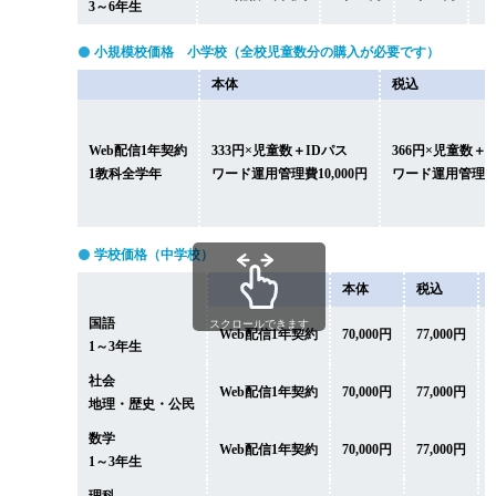
3～6年生
小規模校価格 小学校（全校児童数分の購入が必要です）
本体
税込
Web配信1年契約
333円×児童数＋IDパス
366円×児童数＋
1教科全学年
ワード運用管理費10,000円
ワード運用管理費11
学校価格（中学校）
本体
税込
国語
スクロールできます
Web配信1年契約
70,000円
77,000円
1～3年生
社会
Web配信1年契約
70,000円
77,000円
地理・歴史・公民
数学
Web配信1年契約
70,000円
77,000円
1～3年生