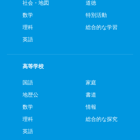
社会・地図
道徳
数学
特別活動
理科
総合的な学習
英語
高等学校
国語
家庭
地歴公
書道
数学
情報
理科
総合的な探究
英語