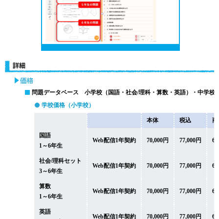
問題データベース 小学校（国語・社会/理科・算数・英語）・中学校
学校価格（小学校）
本体
税込
商
国語
Web配信1年契約
70,000円
77,000円
64
1～6年生
社会/理科セット
Web配信1年契約
70,000円
77,000円
64
3～6年生
算数
Web配信1年契約
70,000円
77,000円
64
1～6年生
英語
Web配信1年契約
70,000円
77,000円
63