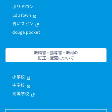
ポリドロン
EduTown
青いスピン
douga pocket
教科書・指導書・教材の
訂正・変更について
小学校
中学校
高等学校