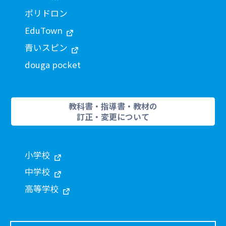
ポリドロン
EduTown
青いスピン
douga pocket
教科書・指導書・教材の
訂正・変更について
小学校
中学校
高等学校