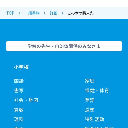
TOP
一般書籍
詳細
この本の購入先
学校の先生・自治体関係のみなさま
小学校
国語
家庭
書写
保健・体育
社会・地図
英語
算数
道徳
理科
特別活動