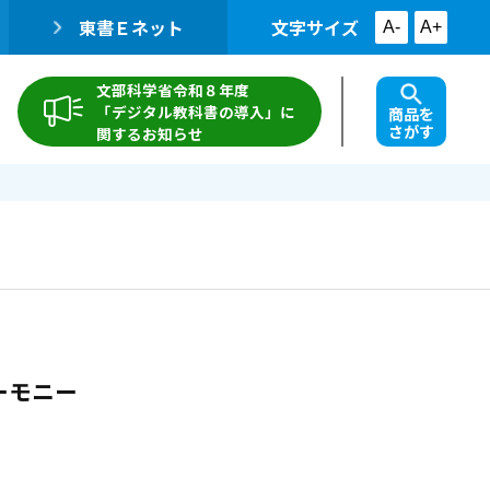
東書Ｅネット
文字サイズ
A-
A+
文部科学省令和８年度
「デジタル教科書の導入」に
商品を
さがす
関するお知らせ
ーモニー