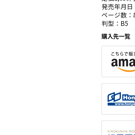
発売年月日：
ページ数：8
判型：B5
購入先一覧