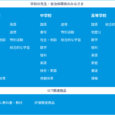
学校の先生・自治体関係のみなさま
校
中学校
高等学校
英語
国語
道徳
国語
総合
道徳
書写
特別活動
地歴公
地図
特別活動
社会・地図
総合的な学習
数学
総合的な学習
数学
理科
理科
英語
英語
家庭
技術・家庭
書道
体育
保健体育
情報
ICT関連商品
ル教科書・教材
評価関連商品