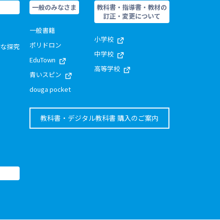
一般のみなさま
教科書・指導書・教材の
訂正・変更について
一般書籍
小学校
ポリドロン
的な探究
中学校
EduTown
高等学校
青いスピン
douga pocket
教科書・デジタル教科書 購入のご案内