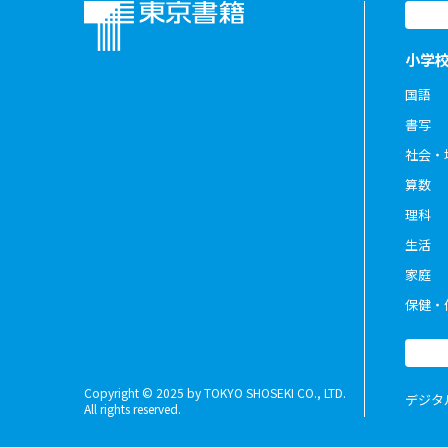
小学
国語
書写
社会・
算数
理科
生活
家庭
保健・
Copyright © 2025 by TOKYO SHOSEKI CO., LTD.
デジタ
All rights reserved.