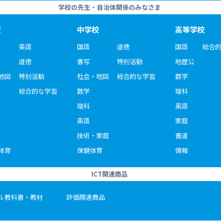
学校の先生・自治体関係のみなさま
校
中学校
高等学校
英語
国語
道徳
国語
総合
道徳
書写
特別活動
地歴公
地図
特別活動
社会・地図
総合的な学習
数学
総合的な学習
数学
理科
理科
英語
英語
家庭
技術・家庭
書道
体育
保健体育
情報
ICT関連商品
ル教科書・教材
評価関連商品