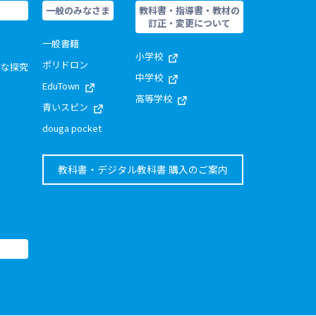
一般のみなさま
教科書・指導書・教材の
訂正・変更について
一般書籍
小学校
ポリドロン
的な探究
中学校
EduTown
高等学校
青いスピン
douga pocket
教科書・デジタル教科書 購入のご案内