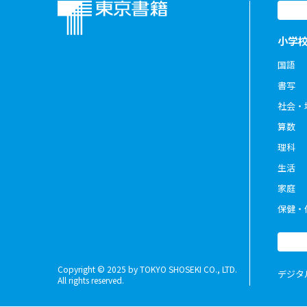
小学
国語
書写
社会・
算数
理科
生活
家庭
保健・
Copyright © 2025 by TOKYO SHOSEKI CO., LTD.
デジタ
All rights reserved.