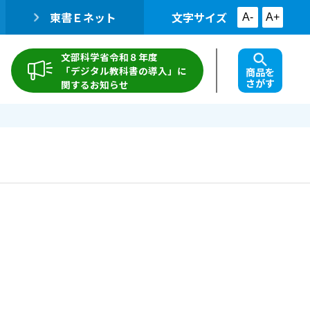
東書Ｅネット
文字サイズ
A-
A+
文部科学省令和８年度
「デジタル教科書の導入」に
商品を
さがす
関するお知らせ