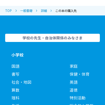
TOP
一般書籍
詳細
この本の購入先
学校の先生・自治体関係のみなさま
小学校
国語
家庭
書写
保健・体育
社会・地図
英語
算数
道徳
理科
特別活動