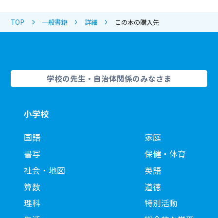
TOP
一般書籍
詳細
この本の購入先
学校の先生・自治体関係のみなさま
小学校
国語
家庭
書写
保健・体育
社会・地図
英語
算数
道徳
理科
特別活動