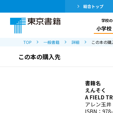
総合トップ
学校の
小学校
TOP
一般書籍
詳細
この本の購
この本の購入先
書籍名
えんそく
A FIELD
アレン玉井
ISBN：978-4