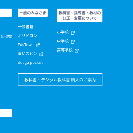
一般のみなさま
教科書・指導書・教材の
訂正・変更について
一般書籍
小学校
ポリドロン
的な探究
中学校
EduTown
高等学校
青いスピン
douga pocket
教科書・デジタル教科書 購入のご案内