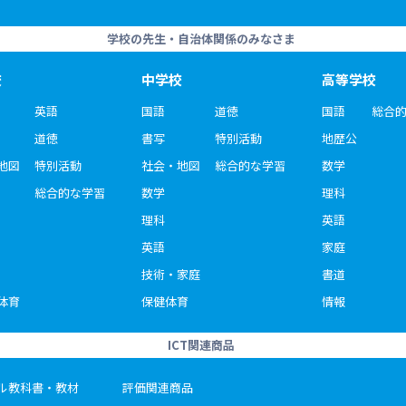
学校の先生・自治体関係のみなさま
校
中学校
高等学校
英語
国語
道徳
国語
総合
道徳
書写
特別活動
地歴公
地図
特別活動
社会・地図
総合的な学習
数学
総合的な学習
数学
理科
理科
英語
英語
家庭
技術・家庭
書道
体育
保健体育
情報
ICT関連商品
ル教科書・教材
評価関連商品