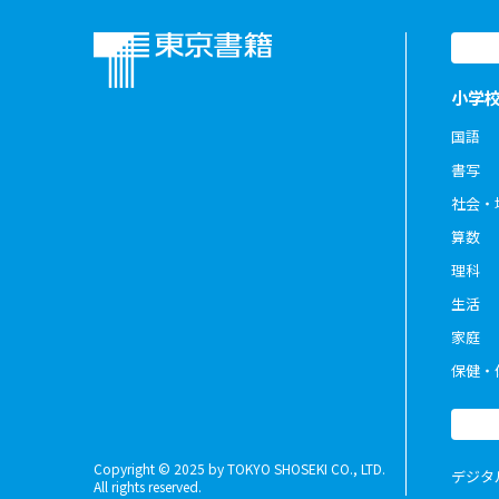
小学
国語
書写
社会・
算数
理科
生活
家庭
保健・
Copyright © 2025 by TOKYO SHOSEKI CO., LTD.
デジタ
All rights reserved.