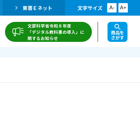
東書Ｅネット
文字サイズ
A-
A+
文部科学省令和８年度
「デジタル教科書の導入」に
商品を
さがす
関するお知らせ