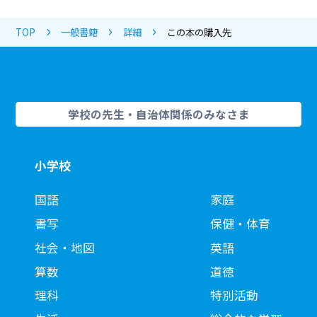
TOP
一般書籍
詳細
この本の購入先
学校の先生・自治体関係のみなさま
小学校
国語
家庭
書写
保健・体育
社会・地図
英語
算数
道徳
理科
特別活動