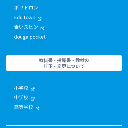
ポリドロン
EduTown
青いスピン
douga pocket
教科書・指導書・教材の
訂正・変更について
小学校
中学校
高等学校