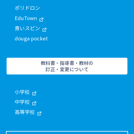
ポリドロン
EduTown
青いスピン
douga pocket
教科書・指導書・教材の
訂正・変更について
小学校
中学校
高等学校