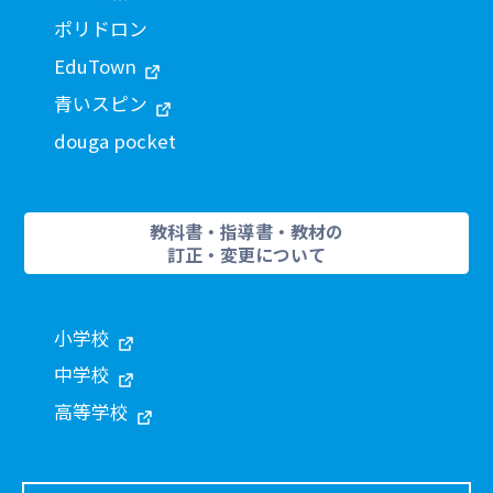
ポリドロン
EduTown
青いスピン
douga pocket
教科書・指導書・教材の
訂正・変更について
小学校
中学校
高等学校