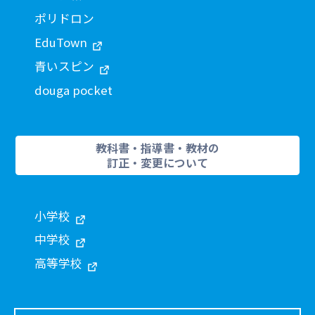
ポリドロン
EduTown
青いスピン
douga pocket
教科書・指導書・教材の
訂正・変更について
小学校
中学校
高等学校