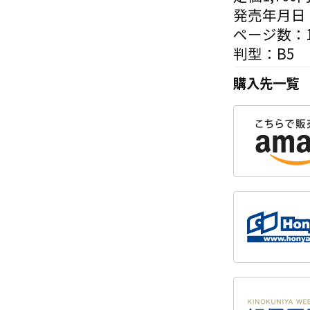
発売年月日：
ページ数：1
判型：B5
購入先一覧