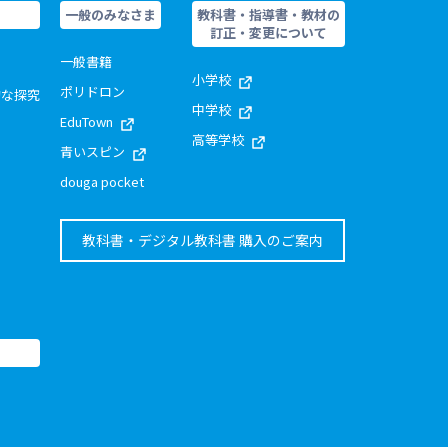
一般のみなさま
教科書・指導書・教材の
訂正・変更について
一般書籍
小学校
ポリドロン
的な探究
中学校
EduTown
高等学校
青いスピン
douga pocket
教科書・デジタル教科書 購入のご案内