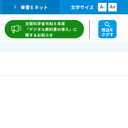
東書Ｅネット
文字サイズ
A-
A+
文部科学省令和８年度
「デジタル教科書の導入」に
商品を
さがす
関するお知らせ