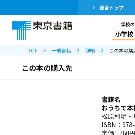
総合トップ
学校の
小学校
TOP
一般書籍
詳細
この本の購
この本の購入先
書籍名
おうちで本
松原利明・
ISBN：978-4
定価1,760