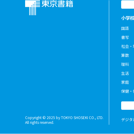
小学
国語
書写
社会・
算数
理科
生活
家庭
保健・
Copyright © 2025 by TOKYO SHOSEKI CO., LTD.
デジタ
All rights reserved.