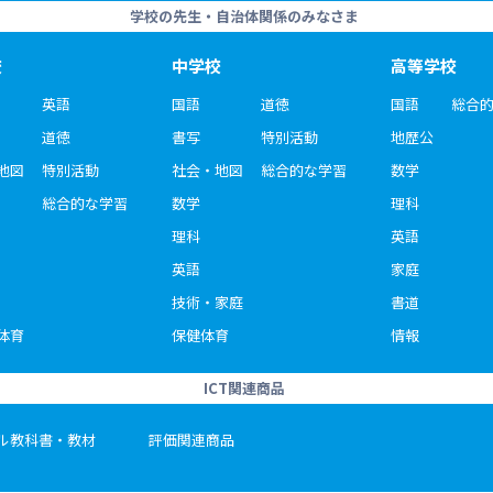
学校の先生・自治体関係のみなさま
校
中学校
高等学校
英語
国語
道徳
国語
総合
道徳
書写
特別活動
地歴公
地図
特別活動
社会・地図
総合的な学習
数学
総合的な学習
数学
理科
理科
英語
英語
家庭
技術・家庭
書道
体育
保健体育
情報
ICT関連商品
ル教科書・教材
評価関連商品