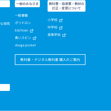
一般のみなさま
教科書・指導書・教材の
訂正・変更について
一般書籍
小学校
ポリドロン
的な探究
中学校
EduTown
高等学校
青いスピン
douga pocket
教科書・デジタル教科書 購入のご案内