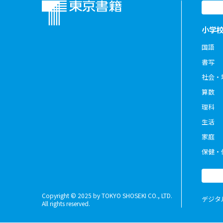
小学
国語
書写
社会・
算数
理科
生活
家庭
保健・
Copyright © 2025 by TOKYO SHOSEKI CO., LTD.
デジタ
All rights reserved.