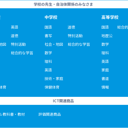
学校の先生・自治体関係のみなさま
校
中学校
高等学校
英語
国語
道徳
国語
総合
道徳
書写
特別活動
地歴公
地図
特別活動
社会・地図
総合的な学習
数学
総合的な学習
数学
理科
理科
英語
英語
家庭
技術・家庭
書道
体育
保健体育
情報
ICT関連商品
ル教科書・教材
評価関連商品