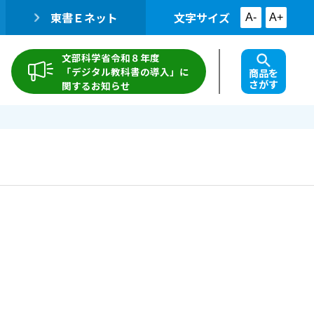
東書Ｅネット
文字サイズ
A-
A+
文部科学省令和８年度
「デジタル教科書の導入」に
商品を
さがす
関するお知らせ