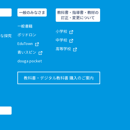
一般のみなさま
教科書・指導書・教材の
訂正・変更について
一般書籍
小学校
ポリドロン
的な探究
中学校
EduTown
高等学校
青いスピン
douga pocket
教科書・デジタル教科書 購入のご案内