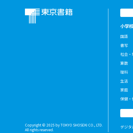
小学
国語
書写
社会・
算数
理科
生活
家庭
保健・
Copyright © 2025 by TOKYO SHOSEKI CO., LTD.
デジタ
All rights reserved.