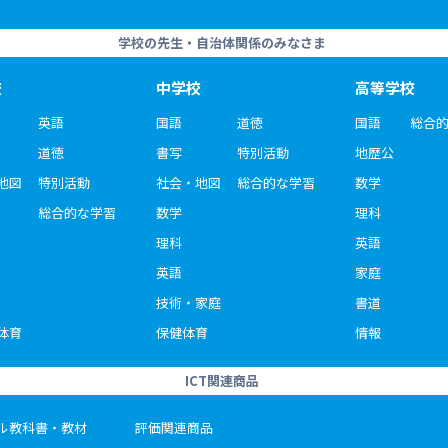
学校の先生・自治体関係のみなさま
校
中学校
高等学校
英語
国語
道徳
国語
総合
道徳
書写
特別活動
地歴公
地図
特別活動
社会・地図
総合的な学習
数学
総合的な学習
数学
理科
理科
英語
英語
家庭
技術・家庭
書道
体育
保健体育
情報
ICT関連商品
ル教科書・教材
評価関連商品