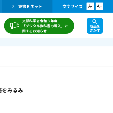
東書Ｅネット
文字サイズ
A-
A+
文部科学省令和８年度
「デジタル教科書の導入」に
商品を
さがす
関するお知らせ
語をみるみ