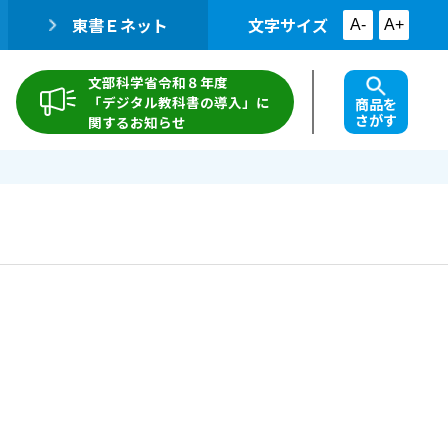
東書Ｅネット
文字サイズ
A-
A+
文部科学省令和８年度
「デジタル教科書の導入」に
商品を
さがす
関するお知らせ