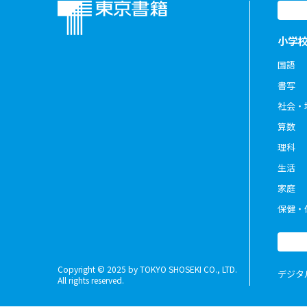
小学
国語
書写
社会・
算数
理科
生活
家庭
保健・
Copyright © 2025 by TOKYO SHOSEKI CO., LTD.
デジタ
All rights reserved.