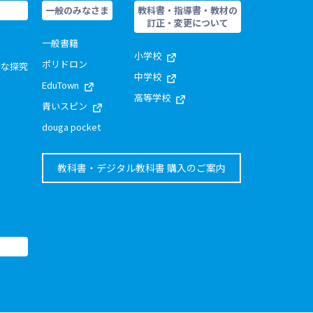
一般のみなさま
教科書・指導書・教材の
訂正・変更について
一般書籍
小学校
ポリドロン
的な探究
中学校
EduTown
高等学校
青いスピン
douga pocket
教科書・デジタル教科書 購入のご案内