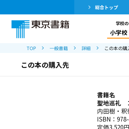
総合トップ
学校の
小学校
TOP
一般書籍
詳細
この本の購
この本の購入先
書籍名
聖地巡礼 
内田樹・釈
ISBN：978-4
定価3,520