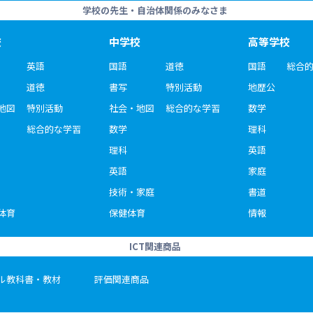
学校の先生・自治体関係のみなさま
校
中学校
高等学校
英語
国語
道徳
国語
総合
道徳
書写
特別活動
地歴公
地図
特別活動
社会・地図
総合的な学習
数学
総合的な学習
数学
理科
理科
英語
英語
家庭
技術・家庭
書道
体育
保健体育
情報
ICT関連商品
ル教科書・教材
評価関連商品