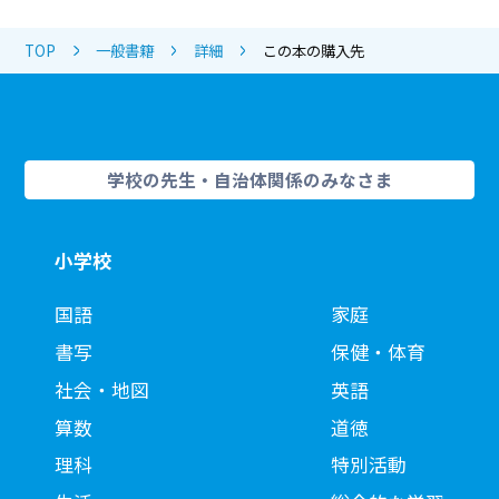
TOP
一般書籍
詳細
この本の購入先
学校の先生・自治体関係のみなさま
小学校
国語
家庭
書写
保健・体育
社会・地図
英語
算数
道徳
理科
特別活動