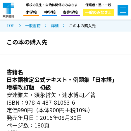
学校の先生・自治体関係のみなさま
保護者・塾・一般
小学校
中学校
高等学校
一般のみなさま
TOP
一般書籍
詳細
この本の購入先
この本の購入先
書籍名
日本語検定公式テキスト・例題集「日本語」
増補改訂版 初級
安達雅夫・須永哲矢・速水博司／著
ISBN：978-4-487-81053-6
定価990円（本体900円＋税10%）
発売年月日：2016年08月30日
ページ数：180頁