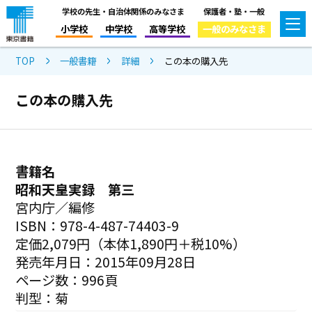
学校の先生・自治体関係のみなさま
保護者・塾・一般
小学校
中学校
高等学校
一般のみなさま
TOP
一般書籍
詳細
この本の購入先
この本の購入先
書籍名
昭和天皇実録 第三
宮内庁／編修
ISBN：978-4-487-74403-9
定価2,079円（本体1,890円＋税10%）
発売年月日：2015年09月28日
ページ数：996頁
判型：菊