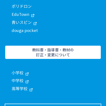
ポリドロン
EduTown
青いスピン
douga pocket
教科書・指導書・教材の
訂正・変更について
小学校
中学校
高等学校