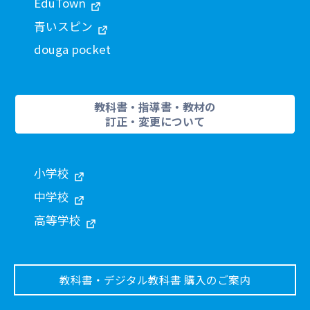
EduTown
90
絵が表す単語を書いてみよう（１）
青いスピン
douga pocket
94
聞こえた順に進もう（１）
95
聞こえた順に点をつなごう（１）
96
絵が表す単語を書いてみよう（２）
教科書・指導書・教材の
訂正・変更について
100
聞こえた順に進もう（２）
101
聞こえた順に点をつなごう（２）
小学校
102
絵が表す単語を書いてみよう（３）
中学校
106
聞こえた順に進もう（３）
高等学校
107
聞こえた順に点をつなごう（３）
108
絵が表す単語を書いてみよう（４）
教科書・デジタル教科書 購入のご案内
112
聞こえた順に進もう（４）
113
聞こえた順に点をつなごう（４）