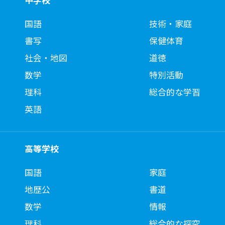
中学校
80
文字をつないで単語を読もう（４） 文字をつないで読も
国語
技術・家庭
う・書こう
書写
保健体育
81
文字をつないで単語を読もう（４） 聞こえたものにタッ
チしよう
社会・地図
道徳
81
文字をつないで単語を読もう（４） どれが聞こえた？
数学
特別活動
81
文字をつないで単語を読もう（４） この音が入っている
理科
総合的な学習
のはどれ？
英語
82
文字をつないで単語を読もう（５）
82
文字をつないで単語を読もう（５） 文字をつないで読も
う・書こう
高等学校
83
文字をつないで単語を読もう（５） 聞こえたものにタッ
チしよう
国語
家庭
地歴公
書道
83
文字をつないで単語を読もう（５） どれが聞こえた？
数学
情報
83
文字をつないで単語を読もう（５） この音が入っている
のはどれ？
理科
総合的な探究