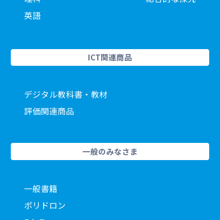
84
文字をつないで単語を読もう（６）
英語
84
文字をつないで単語を読もう（６） 文字をつないで読も
う・書こう
85
文字をつないで単語を読もう（６） どれが聞こえた？
ICT関連商品
85
文字をつないで単語を読もう（６） この音が入っている
のはどれ？
デジタル教科書・教材
86
子音と子音をつないで読む
評価関連商品
87
子音と子音をつないで読む 聞こえたものにタッチしよう
87
子音と子音をつないで読む どれが聞こえた？
一般のみなさま
87
子音と子音をつないで読む この音が入っているのはど
れ？
88
母音から始まる単語
一般書籍
89
母音から始まる単語 どれが聞こえた？
ポリドロン
89
母音から始まる単語 聞こえた単語を書いてみよう