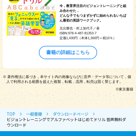
今，教育界注目のビジョントレーニングと組
41
聞こえた順にタッチ（小文字）
69
子音の発音（１） 文字をつないで読もう
み合わせた，
どんな子でもつまずかずに始められるいちば
42
AaからZzを言ってみよう
ん最初の英語ワークブック。
69
子音の発音（１） どちらが聞こえた？（２）
北出勝也・村上加代子／著
43
ABCソングを歌ってみよう
70
子音の発音（２）
ISBN:978-4-487-81353-7
定価1,430円（本体1,300円＋税10％）
44
上手にまねして言えるかな（１）
70
子音の発音（２） どちらが聞こえた？（１）
書籍の詳細はこちら
45
上手にまねして言えるかな（２）_〈ゆっくりバージョ
71
子音の発音（２） 文字をつないで読もう
ン〉
71
子音の発音（２） どちらが聞こえた？（２）
45
上手にまねして言えるかな（２）_〈はやいバージョン〉
※ 著作権法に基づき，本サイト内の画像ならびに音声・データ等について，個
72
子音の発音（３）
48
並んだ文字を読んでみよう（大文字）_〈ゆっくりバージ
人で利用される範囲を超えた複製，転載，流用，転売は固く禁じます。
ョン〉
©︎東京書籍
73
子音の発音（３） 文字をつないで読もう
48
並んだ文字を読んでみよう（大文字）_〈はやいバージョ
73
子音の発音（３） どちらが聞こえた？
ン〉
74
文字をつないで単語を読もう（１）
TOP
一般書籍
ダウンロードページ
49
並んだ文字を読んでみよう（小文字）_〈ゆっくりバージ
ビジョントレーニングでアルファベットはじめてドリル 音声無料ダ
ョン〉
76
文字をつないで単語を読もう（２）
ウンロード
49
並んだ文字を読んでみよう（小文字）_〈はやいバージョ
76
文字をつないで単語を読もう（２） 文字をつないで読も