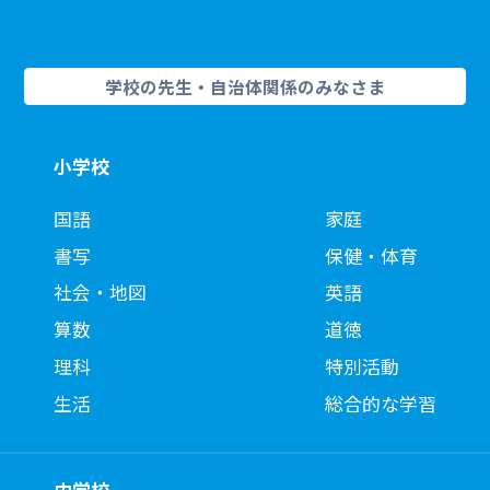
ン〉
う・書こう
62
聞こえた文字を書いてみよう（大文字）１～６
77
文字をつないで単語を読もう（２） 聞こえたものにタッ
チしよう
学校の先生・自治体関係のみなさま
62
聞こえた文字を書いてみよう（大文字）７～１２
77
文字をつないで単語を読もう（２） どれが聞こえた？
63
聞こえた文字を書いてみよう（小文字）１～６
77
文字をつないで単語を読もう（２） この音が入っている
小学校
63
聞こえた文字を書いてみよう（小文字）７～１２
のはどれ？
64
全部書けるかチェックしよう
国語
家庭
78
文字をつないで単語を読もう（３）
書写
保健・体育
78
文字をつないで単語を読もう（３） 文字をつないで読も
う・書こう
社会・地図
英語
79
文字をつないで単語を読もう（３） 聞こえたものにタッ
算数
道徳
チしよう
理科
特別活動
79
文字をつないで単語を読もう（３） どれが聞こえた？
生活
総合的な学習
79
文字をつないで単語を読もう（３） この音が入っている
のはどれ？
80
文字をつないで単語を読もう（４）