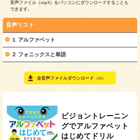
音声ファイル（mp3）をパソコンにダウンロードすることも
できます。
音声リスト
１ アルファベット
２ フォニックスと単語
この章を一括ダウンロード
再生
ページ
トラックタイトル
この章を一括ダウンロード
全音声ファイルダウンロード
（zip）
32
アルファベット表
再生
ページ
トラックタイトル
36
ABCタッチ（大文字）
66
フォニックスって何？ 名前と音で言ってみよう
37
どちらが聞こえた？（大文字）
67
基本の母音を覚えよう
38
abcタッチ（小文字）
ビジョントレーニン
67
基本の母音を覚えよう どちらが聞こえた？
グでアルファベット
39
どちらが聞こえた？（小文字）
68
子音の発音（１）
はじめてドリル
40
聞こえた順にタッチ（大文字）
68
子音の発音（１） どちらが聞こえた？（１）