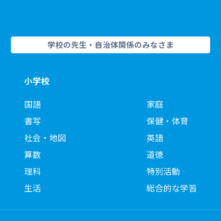
10
解説編10ページ単語
11
解説編11ページLET'S TALK!
学校の先生・自治体関係のみなさま
11
解説編11ページREADING TIPS
11
解説編11ページ単語
小学校
12
解説編12ページLET'S TALK!
国語
家庭
12
解説編12ページREADING TIPS
書写
保健・体育
12
解説編12ページ単語
社会・地図
英語
13
解説編13ページLET'S TALK!
算数
道徳
13
解説編13ページ単語
理科
特別活動
生活
総合的な学習