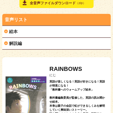
全音声ファイルダウンロード
（zip）
音声リスト
絵本
解説編
この章を一括ダウンロード
再生
ページ
トラックタイトル
この章を一括ダウンロード
1~17
絵本 全編通し
再生
ページ
トラックタイトル
RAINBOWS
1
絵本 表紙
5~13
解説編LET'S TALK! 全編通し
にじ
2~3
絵本2～3ページ
英語が楽しくなる！英語が好きになる！英語
5
解説編5ページLET'S TALK!
が得意になる！
「教科書へのウォームアップ絵本」
4~5
絵本4～5ページ
5
解説編5ページREADING TIPS
教科書編集委員が監修した、英語の読み聞か
6~7
絵本6～7ページ
せ絵本。
6
解説編6ページLET'S TALK!
本巻は親子の会話で虹ができるしくみを解明
8~9
絵本8～9ページ
していく興味深いストーリー。
6
解説編6ページREADING TIPS