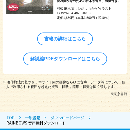
読み聞かせのための台本や音声、和訳付き。
10~11
絵本10～11ページ
村松 麻里/文，ひがし ちから/イラスト
6
解説編6ページ単語
ISBN:978-4-487-81615-6
12~13
絵本12～13ページ
定価1,650円（本体1,500円＋税10％）
7
解説編7ページLET'S TALK!
14~15
絵本14～15ページ
7
解説編7ページREADING TIPS
書籍の詳細はこちら
16~17
絵本16～17ページ
7
解説編7ページ単語
8
解説編8ページLET'S TALK!
解説編PDFダウンロードはこちら
8
解説編8ページREADING TIPS
8
解説編8ページ単語
※ 著作権法に基づき，本サイト内の画像ならびに音声・データ等について，個
9
解説編9ページLET'S TALK!
人で利用される範囲を超えた複製，転載，流用，転売は固く禁じます。
©︎東京書籍
9
解説編9ページREADING TIPS
9
解説編9ページ単語
TOP
一般書籍
ダウンロードページ
10
解説編10ページLET'S TALK!
RAINBOWS 音声無料ダウンロード
10
解説編10ページREADING TIPS