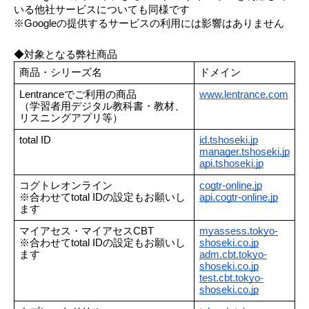
いる他社サービスについても同様です
※Googleの提供するサービスの利用には影響はありません
◆対象となる弊社商品
商品・シリーズ名
ドメイン
Lentranceでご利用の商品
www.lentrance.com
（学習者用デジタル教科書・教材、
リスニングアプリ等）
total ID
id.tshoseki.jp
manager.tshoseki.jp
api.tshoseki.jp
コグトレオンライン
cogtr-online.jp
※合わせてtotal IDの設定もお願いし
api.cogtr-online.jp
ます
マイアセス・マイアセスCBT
myassess.tokyo-
※合わせてtotal IDの設定もお願いし
shoseki.co.jp
ます
adm.cbt.tokyo-
shoseki.co.jp
test.cbt.tokyo-
shoseki.co.jp