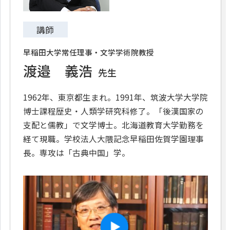
講師
早稲田大学常任理事・文学学術院教授
渡邉 義浩
先生
1962年、東京都生まれ。1991年、筑波大学大学院
博士課程歴史・人類学研究科修了。「後漢国家の
支配と儒教」で文学博士。北海道教育大学勤務を
経て現職。学校法人大隈記念早稲田佐賀学園理事
長。専攻は「古典中国」学。