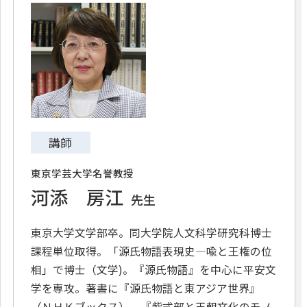
講師
東京学芸大学名誉教授
河添 房江
先生
東京大学文学部卒。同大学院人文科学研究科博士
課程単位取得。「源氏物語表現史―喩と王権の位
相」で博士（文学)。『源氏物語』を中心に平安文
学を専攻。著書に『源氏物語と東アジア世界』
（ＮＨＫブックス）、『紫式部と王朝文化のモノ