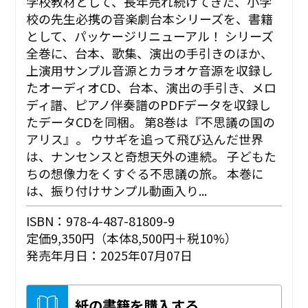
学校教材として、長年売れ続けてきた、小学
校の先生必携の音楽劇台本シリーズを、書籍
として、パッケージリニューアル！ シリーズ
全巻に、台本、歌集、演出の手引きのほか、
上演用サンプル音源とカラオケ音源を収録し
たオーディオCD、台本、演出の手引き、メロ
ディ譜、ピアノ伴奏譜のPDFデータを収録し
たデータCDを同梱。 第8巻は『不思議の国の
アリス』。 ウサギを追って飛び込んだ世界
は、ナンセンスと奇想天外の連続。 子どもた
ちの想像力をくすぐる不思議の旅。 本巻に
は、振り付けサンプル動画入り...
ISBN：978-4-487-81809-9
定価9,350円（本体8,500円＋税10%）
発売年月日：2025年07月07日
紙の書籍を購入する