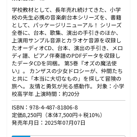
学校教材として、長年売れ続けてきた、小学
校の先生必携の音楽劇台本シリーズを、書籍
として、パッケージリニューアル！ シリーズ
全巻に、台本、歌集、演出の手引きのほか、
上演用サンプル音源とカラオケ音源を収録し
たオーディオCD、台本、演出の手引き、メロ
ディ譜、ピアノ伴奏譜のPDFデータを収録し
たデータCDを同梱。 第5巻『オズの魔法使
い』。 カンザスの少女ドロシーが、仲間たち
と共に「本当に大切なもの」を探して冒険の
旅へ。 友情と勇気が光る感動作。 対象：小学
校高学年 上演時間：約20分
ISBN：978-4-487-81806-8
定価8,250円（本体7,500円＋税10%）
発売年月日：2025年07月07日