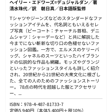
ヘイリー・エドワーズ=デュジャルダン／著
清水珠代／訳 朝日真／日本語版監修
Tシャツやジーンズなどのスタンダードなファ
ッションアイテムを、代名詞ともいえるセレ
ブ写真（ピーコート：チャーチル首相、デニ
ムシャツ：シャーデーなど）と共に解説した
今までにない斬新な切り口の色褪せないファ
ッション図鑑。一方で、エルメスのケリーバ
ッグ、シャネルのスーツといったハイブラン
ドの伝説的な作品も網羅。モッズやグランジ
といったファッションスタイルも詳しく紹介
され、20世紀から21世紀の大衆文化に根ざし
た、全ての人のためのファッションストーリ
ー。 78点の時代を超越した服とアクセサリ
ー、...
ISBN：978-4-487-81733-7
定価5,940円（本体5,400円＋税10%）