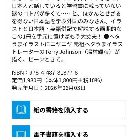
日本人と話していると学習書に載っていない
謎のコトバが多くて……と、ぽかんとせざる
を得ない日本語を学ぶ外国のみなさん。イラ
ストと日本語・英語併記で解説する画期的な
この1冊を手元に置けばもう大丈夫！ ●ヘタ
うまイラストにニヤニヤ 元祖ヘタうまイラス
トレーターのTerry Johnson（湯村輝彦）が
描く、ピーンときて...
ISBN：978-4-487-81877-8
定価1,980円（本体1,800円＋税10%）
発売年月日：2026年06月03日
紙の書籍を購入する
電子書籍を購入する