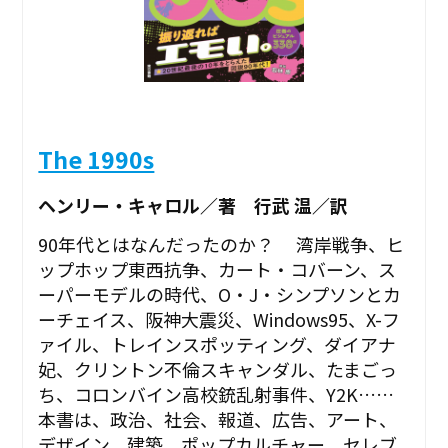
The 1990s
ヘンリー・キャロル／著 行武 温／訳
90年代とはなんだったのか？ 湾岸戦争、ヒ
ップホップ東西抗争、カート・コバーン、ス
ーパーモデルの時代、O・J・シンプソンとカ
ーチェイス、阪神大震災、Windows95、X-フ
ァイル、トレインスポッティング、ダイアナ
妃、クリントン不倫スキャンダル、たまごっ
ち、コロンバイン高校銃乱射事件、Y2K……
本書は、政治、社会、報道、広告、アート、
デザイン、建築、ポップカルチャー、セレブ