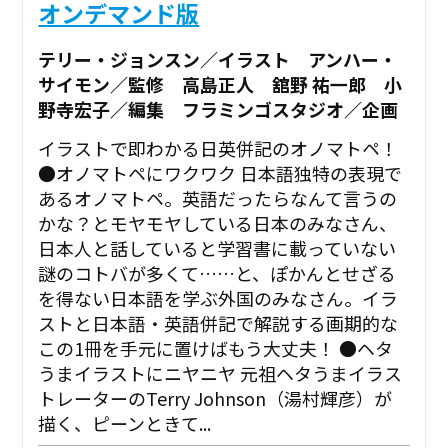
オンデマンド版
テリー・ジョンスン／イラスト アンハー・
サイモン／監修 高島正人 舘野 祐一郎 小
野寺宏子／編集 フラミンゴスタジオ／企画
イラストで即わかる日英併記のオノマトペ！
●オノマトペにワクワク 日本語独特の表現で
あるオノマトペ。英語だったらなんて言うの
かな？とモヤモヤしている日本のみなさん、
日本人と話していると学習書に載っていない
謎のコトバが多くて……と、ぽかんとせざる
を得ない日本語を学ぶ外国のみなさん。イラ
ストと日本語・英語併記で解説する画期的な
この1冊を手元に置けばもう大丈夫！ ●ヘタ
うまイラストにニヤニヤ 元祖ヘタうまイラス
トレーターのTerry Johnson（湯村輝彦）が
描く、ピーンときて...