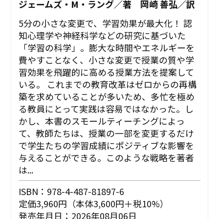
ジェームズ・M・ラング／著 岡崎 善弘／訳
5分の小さな変更で、学習効果が最大化！ 認
知心理学や神経科学などの研究に基づいた
「学習の科学」。膨大な時間やエネルギーを
費やすことなく、小さな変更で授業の質や学
習効果を飛躍的に高める授業方法を提案して
いる。 これまでの教育改革はゼロからの再構
築を求めていることが多いため、多忙を極め
る教員にとって実践は容易ではなかった。し
かし、本書のスモールティーチングによっ
て、教師たちは、授業の一部を変更するだけ
で学生たちの学習成績にポジティブな影響を
与えることができる。このような戦略を著者
は...
ISBN：978-4-487-81897-6
定価3,960円（本体3,600円＋税10%）
発売年月日：2026年08月06日