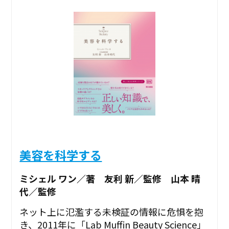
美容を科学する
ミシェル ワン／著 友利 新／監修 山本 晴
代／監修
ネット上に氾濫する未検証の情報に危惧を抱
き、2011年に「Lab Muffin Beauty Science」