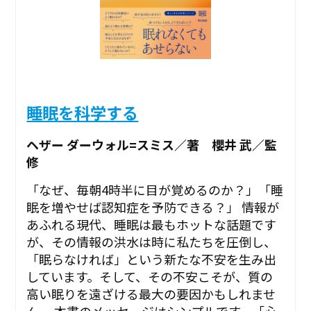
睡眠を科学する
ヘザー ダーウォル=スミス／著 櫻井 武／監
修
「なぜ、毎朝4時半に目が覚めるのか？」「睡
眠を増やせば認知症を予防できる？」 情報が
あふれる現代、睡眠は最もホットな話題です
が、その情報の洪水は時に私たちを圧倒し、
「眠らなければ」という新たな不安を生み出
しています。そして、その不安こそが、質の
高い眠りを遠ざける最大の要因かもしれませ
ん。 本書のメッセージはシンプルです。「心