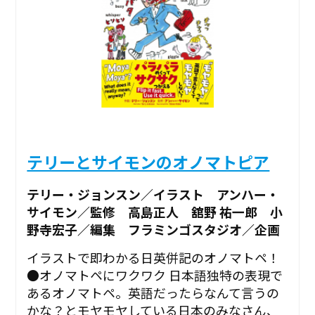
テリーとサイモンのオノマトピア
テリー・ジョンスン／イラスト アンハー・
サイモン／監修 高島正人 舘野 祐一郎 小
野寺宏子／編集 フラミンゴスタジオ／企画
イラストで即わかる日英併記のオノマトペ！
●オノマトペにワクワク 日本語独特の表現で
あるオノマトペ。英語だったらなんて言うの
かな？とモヤモヤしている日本のみなさん、