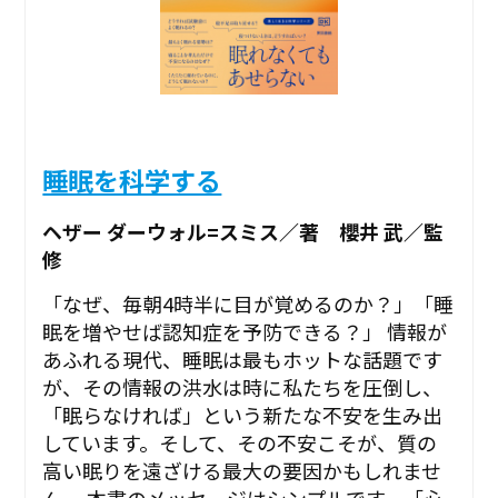
睡眠を科学する
ヘザー ダーウォル=スミス／著 櫻井 武／監
修
「なぜ、毎朝4時半に目が覚めるのか？」「睡
眠を増やせば認知症を予防できる？」 情報が
あふれる現代、睡眠は最もホットな話題です
が、その情報の洪水は時に私たちを圧倒し、
「眠らなければ」という新たな不安を生み出
しています。そして、その不安こそが、質の
高い眠りを遠ざける最大の要因かもしれませ
ん。 本書のメッセージはシンプルです。「心