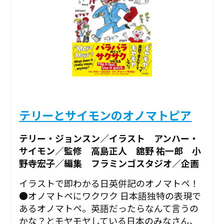
テリーとサイモンのオノマトピア
テリー・ジョンスン／イラスト アンハー・
サイモン／監修 高島正人 舘野 祐一郎 小
野寺宏子／編集 フラミンゴスタジオ／企画
イラストで即わかる日英併記のオノマトペ！
●オノマトペにワクワク 日本語独特の表現で
あるオノマトペ。英語だったらなんて言うの
かな？とモヤモヤしている日本のみなさん、