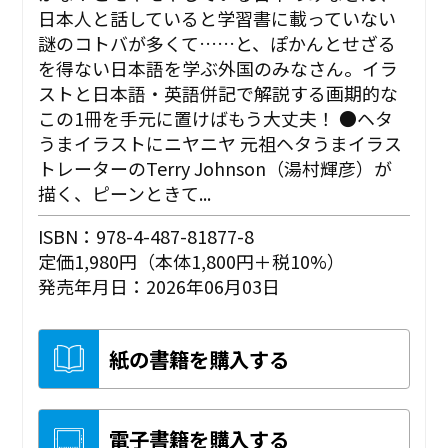
日本人と話していると学習書に載っていない
謎のコトバが多くて……と、ぽかんとせざる
を得ない日本語を学ぶ外国のみなさん。イラ
ストと日本語・英語併記で解説する画期的な
この1冊を手元に置けばもう大丈夫！ ●ヘタ
うまイラストにニヤニヤ 元祖ヘタうまイラス
トレーターのTerry Johnson（湯村輝彦）が
描く、ピーンときて...
ISBN：978-4-487-81877-8
定価1,980円（本体1,800円＋税10%）
発売年月日：2026年06月03日
紙の書籍を購入する
電子書籍を購入する