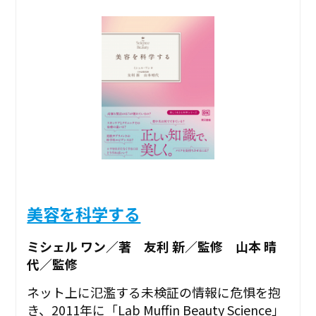
美容を科学する
ミシェル ワン／著 友利 新／監修 山本 晴
代／監修
ネット上に氾濫する未検証の情報に危惧を抱
き、2011年に「Lab Muffin Beauty Science」