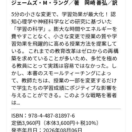
ジェームズ・M・ラング／著 岡崎 善弘／訳
5分の小さな変更で、学習効果が最大化！ 認
知心理学や神経科学などの研究に基づいた
「学習の科学」。膨大な時間やエネルギーを
費やすことなく、小さな変更で授業の質や学
習効果を飛躍的に高める授業方法を提案して
いる。 これまでの教育改革はゼロからの再構
築を求めていることが多いため、多忙を極め
る教員にとって実践は容易ではなかった。し
かし、本書のスモールティーチングによっ
て、教師たちは、授業の一部を変更するだけ
で学生たちの学習成績にポジティブな影響を
与えることができる。このような戦略を著者
は...
ISBN：978-4-487-81897-6
定価3,960円（本体3,600円＋税10%）
発売年月日：2026年08月06日