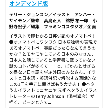
オンデマンド版
テリー・ジョンスン／イラスト アンハー・
サイモン／監修 高島正人 舘野 祐一郎 小
野寺宏子／編集 フラミンゴスタジオ／企画
イラストで即わかる日英併記のオノマトペ！
●オノマトペにワクワク 日本語独特の表現で
あるオノマトペ。英語だったらなんて言うの
かな？とモヤモヤしている日本のみなさん、
日本人と話していると学習書に載っていない
謎のコトバが多くて……と、ぽかんとせざる
を得ない日本語を学ぶ外国のみなさん。イラ
ストと日本語・英語併記で解説する画期的な
この1冊を手元に置けばもう大丈夫！ ●ヘタ
うまイラストにニヤニヤ 元祖ヘタうまイラス
トレーターのTerry Johnson（湯村輝彦）が
描く、ピーンときて...