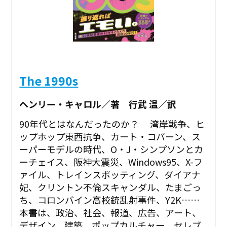
The 1990s
ヘンリー・キャロル／著 行武 温／訳
90年代とはなんだったのか？ 湾岸戦争、ヒ
ップホップ東西抗争、カート・コバーン、ス
ーパーモデルの時代、O・J・シンプソンとカ
ーチェイス、阪神大震災、Windows95、X-フ
ァイル、トレインスポッティング、ダイアナ
妃、クリントン不倫スキャンダル、たまごっ
ち、コロンバイン高校銃乱射事件、Y2K……
本書は、政治、社会、報道、広告、アート、
デザイン、建築、ポップカルチャー、セレブ