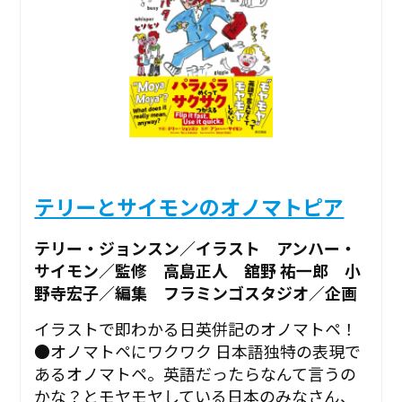
テリーとサイモンのオノマトピア
テリー・ジョンスン／イラスト アンハー・
サイモン／監修 高島正人 舘野 祐一郎 小
野寺宏子／編集 フラミンゴスタジオ／企画
イラストで即わかる日英併記のオノマトペ！
●オノマトペにワクワク 日本語独特の表現で
あるオノマトペ。英語だったらなんて言うの
かな？とモヤモヤしている日本のみなさん、