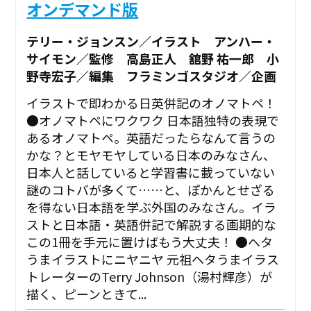
オンデマンド版
テリー・ジョンスン／イラスト アンハー・
サイモン／監修 高島正人 舘野 祐一郎 小
野寺宏子／編集 フラミンゴスタジオ／企画
イラストで即わかる日英併記のオノマトペ！
●オノマトペにワクワク 日本語独特の表現で
あるオノマトペ。英語だったらなんて言うの
かな？とモヤモヤしている日本のみなさん、
日本人と話していると学習書に載っていない
謎のコトバが多くて……と、ぽかんとせざる
を得ない日本語を学ぶ外国のみなさん。イラ
ストと日本語・英語併記で解説する画期的な
この1冊を手元に置けばもう大丈夫！ ●ヘタ
うまイラストにニヤニヤ 元祖ヘタうまイラス
トレーターのTerry Johnson（湯村輝彦）が
描く、ピーンときて...