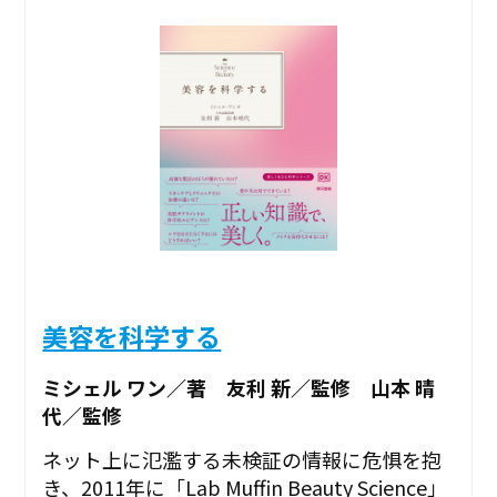
美容を科学する
ミシェル ワン／著 友利 新／監修 山本 晴
代／監修
ネット上に氾濫する未検証の情報に危惧を抱
き、2011年に「Lab Muffin Beauty Science」