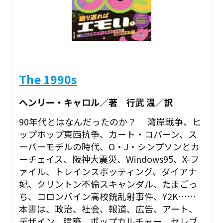
The 1990s
ヘンリー・キャロル／著 行武 温／訳
90年代とはなんだったのか？ 湾岸戦争、ヒ
ップホップ東西抗争、カート・コバーン、ス
ーパーモデルの時代、O・J・シンプソンとカ
ーチェイス、阪神大震災、Windows95、X-フ
ァイル、トレインスポッティング、ダイアナ
妃、クリントン不倫スキャンダル、たまごっ
ち、コロンバイン高校銃乱射事件、Y2K……
本書は、政治、社会、報道、広告、アート、
デザイン、建築、ポップカルチャー、セレブ