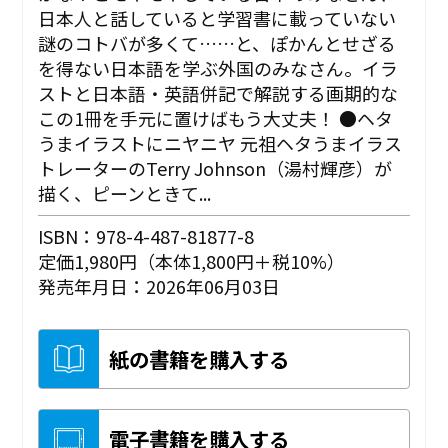
日本人と話していると学習書に載っていない
謎のコトバが多くて……と、ぽかんとせざる
を得ない日本語を学ぶ外国のみなさん。イラ
ストと日本語・英語併記で解説する画期的な
この1冊を手元に置けばもう大丈夫！ ●ヘタ
うまイラストにニヤニヤ 元祖ヘタうまイラス
トレーターのTerry Johnson（湯村輝彦）が
描く、ピーンときて...
ISBN：978-4-487-81877-8
定価1,980円（本体1,800円＋税10%）
発売年月日：2026年06月03日
紙の書籍を購入する
電子書籍を購入する