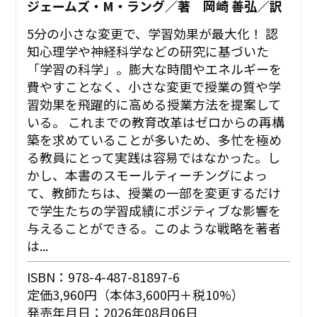
ジェームズ・M・ラング／著 岡崎 善弘／訳
5分の小さな変更で、学習効果が最大化！ 認
知心理学や神経科学などの研究に基づいた
「学習の科学」。膨大な時間やエネルギーを
費やすことなく、小さな変更で授業の質や学
習効果を飛躍的に高める授業方法を提案して
いる。 これまでの教育改革はゼロからの再構
築を求めていることが多いため、多忙を極め
る教員にとって実践は容易ではなかった。し
かし、本書のスモールティーチングによっ
て、教師たちは、授業の一部を変更するだけ
で学生たちの学習成績にポジティブな影響を
与えることができる。このような戦略を著者
は...
ISBN：978-4-487-81897-6
定価3,960円（本体3,600円＋税10%）
発売年月日：2026年08月06日