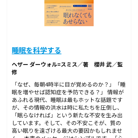
睡眠を科学する
ヘザー ダーウォル=スミス／著 櫻井 武／監
修
「なぜ、毎朝4時半に目が覚めるのか？」「睡
眠を増やせば認知症を予防できる？」 情報が
あふれる現代、睡眠は最もホットな話題です
が、その情報の洪水は時に私たちを圧倒し、
「眠らなければ」という新たな不安を生み出
しています。そして、その不安こそが、質の
高い眠りを遠ざける最大の要因かもしれませ
ん。 本書のメッセージはシンプルです。「心