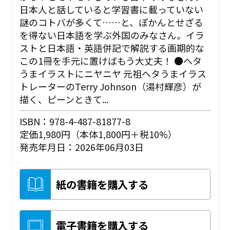
日本人と話していると学習書に載っていない
謎のコトバが多くて……と、ぽかんとせざる
を得ない日本語を学ぶ外国のみなさん。イラ
ストと日本語・英語併記で解説する画期的な
この1冊を手元に置けばもう大丈夫！ ●ヘタ
うまイラストにニヤニヤ 元祖ヘタうまイラス
トレーターのTerry Johnson（湯村輝彦）が
描く、ピーンときて...
ISBN：978-4-487-81877-8
定価1,980円（本体1,800円＋税10%）
発売年月日：2026年06月03日
紙の書籍を購入する
電子書籍を購入する