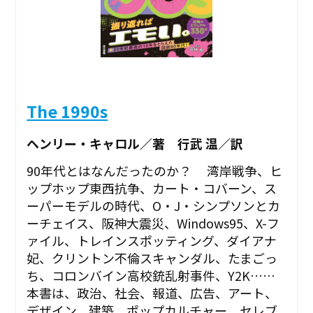
The 1990s
ヘンリー・キャロル／著 行武 温／訳
90年代とはなんだったのか？ 湾岸戦争、ヒ
ップホップ東西抗争、カート・コバーン、ス
ーパーモデルの時代、O・J・シンプソンとカ
ーチェイス、阪神大震災、Windows95、X-フ
ァイル、トレインスポッティング、ダイアナ
妃、クリントン不倫スキャンダル、たまごっ
ち、コロンバイン高校銃乱射事件、Y2K……
本書は、政治、社会、報道、広告、アート、
デザイン、建築、ポップカルチャー、セレブ