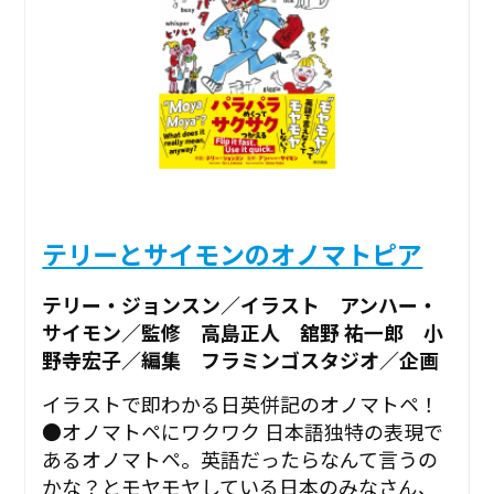
テリーとサイモンのオノマトピア
テリー・ジョンスン／イラスト アンハー・
サイモン／監修 高島正人 舘野 祐一郎 小
野寺宏子／編集 フラミンゴスタジオ／企画
イラストで即わかる日英併記のオノマトペ！
●オノマトペにワクワク 日本語独特の表現で
あるオノマトペ。英語だったらなんて言うの
かな？とモヤモヤしている日本のみなさん、