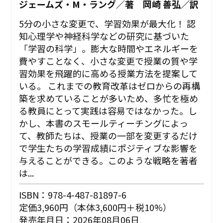
ジェームズ・M・ラング／著 岡崎 善弘／訳
5分の小さな変更で、学習効果が最大化！ 認
知心理学や神経科学などの研究に基づいた
「学習の科学」。膨大な時間やエネルギーを
費やすことなく、小さな変更で授業の質や学
習効果を飛躍的に高める授業方法を提案して
いる。 これまでの教育改革はゼロからの再構
築を求めていることが多いため、多忙を極め
る教員にとって実践は容易ではなかった。し
かし、本書のスモールティーチングによっ
て、教師たちは、授業の一部を変更するだけ
で学生たちの学習成績にポジティブな影響を
与えることができる。このような戦略を著者
は...
ISBN：978-4-487-81897-6
定価3,960円（本体3,600円＋税10%）
発売年月日：2026年08月06日