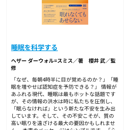
睡眠を科学する
ヘザー ダーウォル=スミス／著 櫻井 武／監
修
「なぜ、毎朝4時半に目が覚めるのか？」「睡
眠を増やせば認知症を予防できる？」 情報が
あふれる現代、睡眠は最もホットな話題です
が、その情報の洪水は時に私たちを圧倒し、
「眠らなければ」という新たな不安を生み出
しています。そして、その不安こそが、質の
高い眠りを遠ざける最大の要因かもしれませ
ん。 本書のメッセージはシンプルです。「心