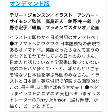
オンデマンド版
テリー・ジョンスン／イラスト アンハー・
サイモン／監修 高島正人 舘野 祐一郎 小
野寺宏子／編集 フラミンゴスタジオ／企画
イラストで即わかる日英併記のオノマトペ！
●オノマトペにワクワク 日本語独特の表現で
あるオノマトペ。英語だったらなんて言うの
かな？とモヤモヤしている日本のみなさん、
日本人と話していると学習書に載っていない
謎のコトバが多くて……と、ぽかんとせざる
を得ない日本語を学ぶ外国のみなさん。イラ
ストと日本語・英語併記で解説する画期的な
この1冊を手元に置けばもう大丈夫！ ●ヘタ
うまイラストにニヤニヤ 元祖ヘタうまイラス
トレーターのTerry Johnson（湯村輝彦）が
描く、ピーンときて...