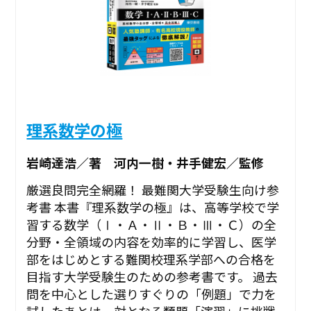
理系数学の極
岩崎達浩／著 河内一樹・井手健宏／監修
厳選良問完全網羅！ 最難関大学受験生向け参
考書 本書『理系数学の極』は、高等学校で学
習する数学（Ⅰ・Ａ・Ⅱ・Ｂ・Ⅲ・Ｃ）の全
分野・全領域の内容を効率的に学習し、医学
部をはじめとする難関校理系学部への合格を
目指す大学受験生のための参考書です。 過去
問を中心とした選りすぐりの「例題」で力を
試したあとは、対となる類題「演習」に挑戦