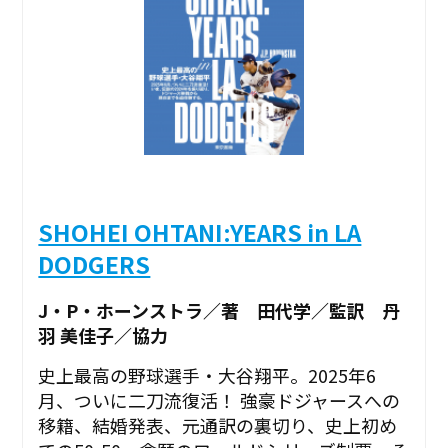
SHOHEI OHTANI:YEARS in LA
DODGERS
J・P・ホーンストラ／著 田代学／監訳 丹
羽 美佳子／協力
史上最高の野球選手・大谷翔平。2025年6
月、ついに二刀流復活！ 強豪ドジャースへの
移籍、結婚発表、元通訳の裏切り、史上初め