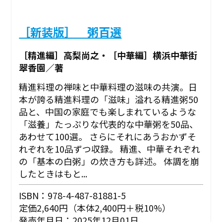
［新装版］ 粥百選
［精進編］高梨尚之・［中華編］横浜中華街
翠香園／著
精進料理の禅味と中華料理の滋味の共演。日
本が誇る精進料理の「滋味」溢れる精進粥50
品と、中国の家庭でも楽しまれているような
「滋養」たっぷりな代表的な中華粥を50品、
あわせて100選。 さらにそれにあうおかずそ
れぞれを10品ずつ収録。 精進、中華それぞれ
の「基本の白粥」の炊き方も詳述。 体調を崩
したときはもと...
ISBN：978-4-487-81881-5
定価2,640円（本体2,400円＋税10%）
発売年月日：2025年12月01日