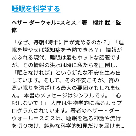
睡眠を科学する
ヘザー ダーウォル=スミス／著 櫻井 武／監
修
「なぜ、毎朝4時半に目が覚めるのか？」「睡
眠を増やせば認知症を予防できる？」 情報が
あふれる現代、睡眠は最もホットな話題です
が、その情報の洪水は時に私たちを圧倒し、
「眠らなければ」という新たな不安を生み出
しています。そして、その不安こそが、質の
高い眠りを遠ざける最大の要因かもしれませ
ん。 本書のメッセージはシンプルです。「心
配しないで！」 人間は生物学的に眠るようプ
ログラムされています。著者のヘザー・ダー
ウォール＝スミスは、睡眠を巡る神話や流行
を切り抜け、純粋な科学的知見だけを届けま...