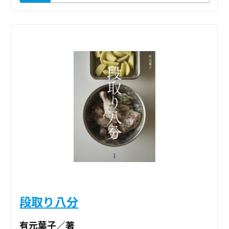
段取り八分
有元葉子／著