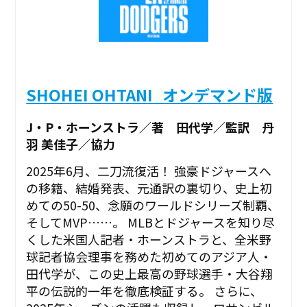
SHOHEI OHTANI_オンデマンド版
J・P・ホーンストラ／著 田代学／監訳 丹
羽 美佳子／協力
2025年6月、二刀流復活！ 強豪ドジャースへ
の移籍、結婚発表、元通訳の裏切り、史上初
めての50-50、念願のワールドシリーズ制覇、
そしてMVP……。 MLBとドジャースを知り尽
くした米国人記者・ホーンストラと、全米野
球記者協会理事を務めた初めてのアジア人・
田代学が、この史上最高の野球選手・大谷翔
平の伝説的一年を徹底検証する。 さらに、