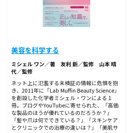
美容を科学する
ミシェル ワン／著 友利 新／監修 山本 晴
代／監修
ネット上に氾濫する未検証の情報に危惧を抱
き、2011年に「Lab Muffin Beauty Science」
を創設した化学者ミシェル・ワンによる１
冊。ブログやYouTubeに寄せられた、「高価
な製品のほうが優れているのだろうか？」
「髪や爪は何でできている？」「スキンケア
とクリニックでの治療の違いは？」「美肌サ