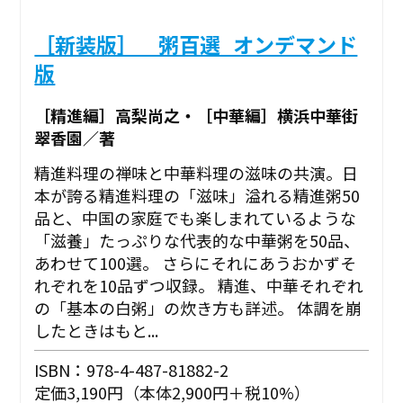
［新装版］ 粥百選_オンデマンド
版
［精進編］高梨尚之・［中華編］横浜中華街
翠香園／著
精進料理の禅味と中華料理の滋味の共演。日
本が誇る精進料理の「滋味」溢れる精進粥50
品と、中国の家庭でも楽しまれているような
「滋養」たっぷりな代表的な中華粥を50品、
あわせて100選。 さらにそれにあうおかずそ
れぞれを10品ずつ収録。 精進、中華それぞれ
の「基本の白粥」の炊き方も詳述。 体調を崩
したときはもと...
ISBN：978-4-487-81882-2
定価3,190円（本体2,900円＋税10%）