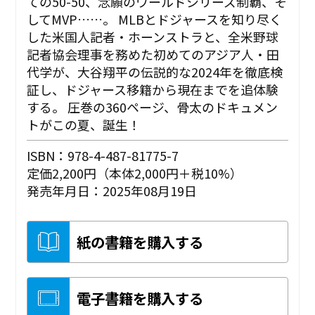
ての50-50、念願のワールドシリーズ制覇、そ
してMVP……。 MLBとドジャースを知り尽く
した米国人記者・ホーンストラと、全米野球
記者協会理事を務めた初めてのアジア人・田
代学が、大谷翔平の伝説的な2024年を徹底検
証し、ドジャース移籍から現在までを追体験
する。 圧巻の360ページ、骨太のドキュメン
トがこの夏、誕生！
ISBN：978-4-487-81775-7
定価2,200円（本体2,000円＋税10%）
発売年月日：2025年08月19日
紙の書籍を購入する
電子書籍を購入する