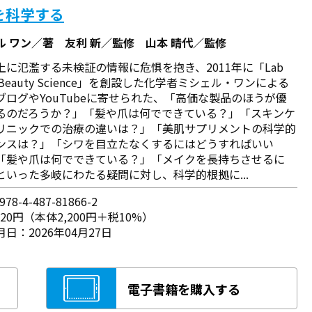
を科学する
ル ワン／著 友利 新／監修 山本 晴代／監修
上に氾濫する未検証の情報に危惧を抱き、2011年に「Lab
in Beauty Science」を創設した化学者ミシェル・ワンによる
ブログやYouTubeに寄せられた、「高価な製品のほうが優
るのだろうか？」「髪や爪は何でできている？」「スキンケ
リニックでの治療の違いは？」「美肌サプリメントの科学的
ンスは？」「シワを目立たなくするにはどうすればいい
「髪や爪は何でできている？」「メイクを長持ちさせるに
といった多岐にわたる疑問に対し、科学的根拠に...
78-4-487-81866-2
420円（本体2,200円＋税10%）
日：2026年04月27日
電子書籍を購入する