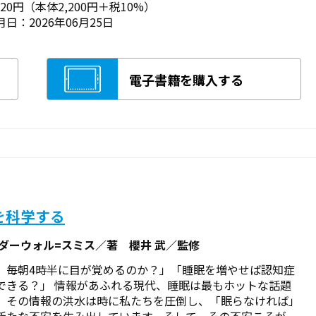
420円（本体2,200円＋税10%）
日：2026年06月25日
電子書籍を購入する
を科学する
 ダーウォル=スミス／著 櫻井 武／監修
、毎朝4時半に目が覚めるのか？」「睡眠を増やせば認知症
できる？」 情報があふれる現代、睡眠は最もホットな話題
、その情報の洪水は時に私たちを圧倒し、「眠らなければ」
新たな不安を生み出しています。そして、その不安こそが、