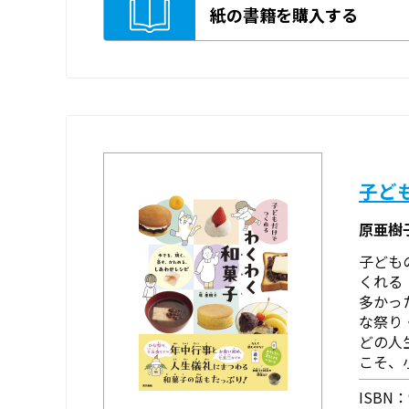
紙の書籍を購入する
子ど
原亜樹
子ども
くれる
多かっ
な祭り
どの人
こそ、
ISBN：9