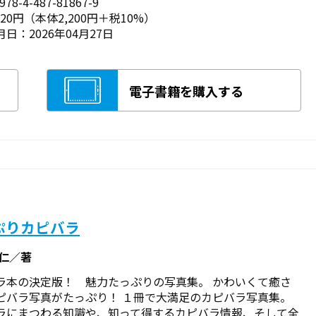
78-4-487-81867-9
420円（本体2,200円＋税10%）
日：2026年04月27日
電子書籍を購入する
ぷりカピバラ
克仁／著
ラ本の決定版！ 魅力たっぷりの写真集。 かわいくて癒さ
ピバラ写真がたっぷり！ １冊で大満足のカピバラ写真集。
ラにまつわる知識や、知って得するカピバラ情報、そして全