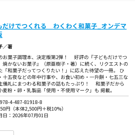
もだけでつくれる わくわく和菓子_オンデマ
版
子／著
のお菓子調理本、決定版第2弾！ 好評の『子どもだけでつ
 焼かないお菓子』（原亜樹子・著）に続く、リクエストの
た「和菓子だってつくりたい！」に応えた待望の一冊。 ひ
・十五夜などの年中行事や、お食い初め・一升餅・七五三な
生儀礼にまつわる和菓子の話もたっぷり！ 和菓子だから
小麦粉・卵・乳製品「使用・不使用マーク」も 掲載。
78-4-487-81918-8
750円（本体2,500円＋税10%）
日：2026年07月01日