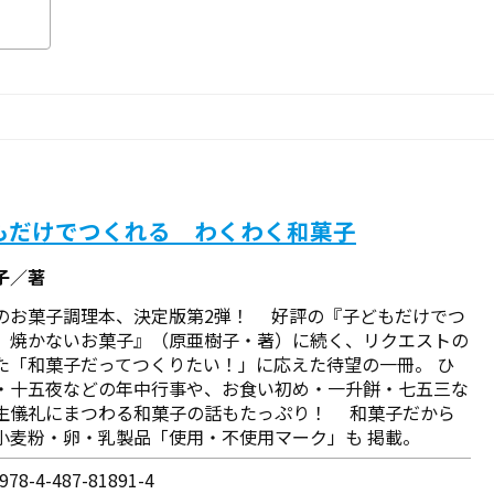
もだけでつくれる わくわく和菓子
子／著
のお菓子調理本、決定版第2弾！ 好評の『子どもだけでつ
 焼かないお菓子』（原亜樹子・著）に続く、リクエストの
た「和菓子だってつくりたい！」に応えた待望の一冊。 ひ
・十五夜などの年中行事や、お食い初め・一升餅・七五三な
生儀礼にまつわる和菓子の話もたっぷり！ 和菓子だから
小麦粉・卵・乳製品「使用・不使用マーク」も 掲載。
78-4-487-81891-4