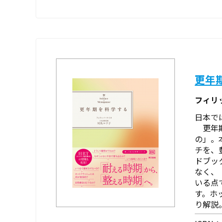
更年
フィリ
日本で
更年期
の」。
チを、
ドブッ
なく、
いる点
す。ホ
り解説。 