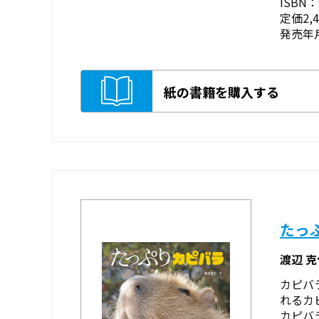
ISBN：9
定価2,
発売年月
紙の書籍を購入する
たっ
渡辺 
カピバ
れるカ
カピバ