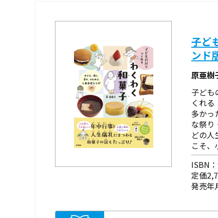
子ど
ンド
原亜樹
子ども
くれる
多かっ
な祭り
どの人
こそ、
ISBN：9
定価2,
発売年月