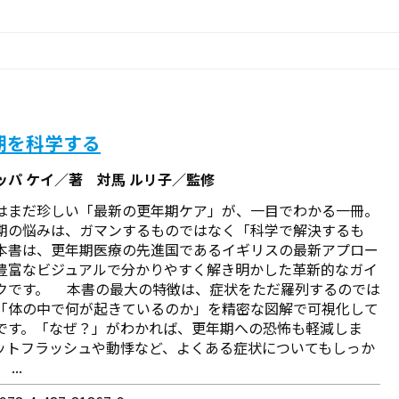
期を科学する
ッパ ケイ／著 対馬 ルリ子／監修
はまだ珍しい「最新の更年期ケア」が、一目でわかる一冊。
の悩みは、ガマンするものではなく「科学で解決するも
本書は、更年期医療の先進国であるイギリスの最新アプロー
豊富なビジュアルで分かりやすく解き明かした革新的なガイ
クです。 本書の最大の特徴は、症状をただ羅列するのでは
「体の中で何が起きているのか」を精密な図解で可視化して
です。「なぜ？」がわかれば、更年期への恐怖も軽減しま
ットフラッシュや動悸など、よくある症状についてもしっか
...