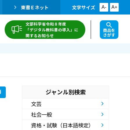
東書Ｅネット
文字サイズ
A-
A+
文部科学省令和８年度
「デジタル教科書の導入」に
商品を
さがす
関するお知らせ
ジャンル別検索
籍
文芸
社会一般
資格・試験（日本語検定）