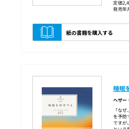
定価2,
発売年月
紙の書籍を購入する
睡眠
ヘザー
「なぜ
を予防
ですが
という