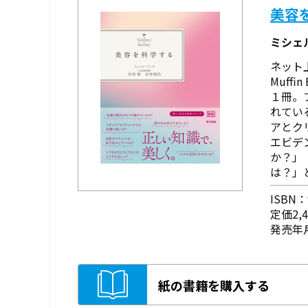
美容
ミシェ
ネット
Muff
１冊。
れてい
アとク
エビデ
か？」
は？」
ISBN：9
定価2,
発売年月
紙の書籍を購入する