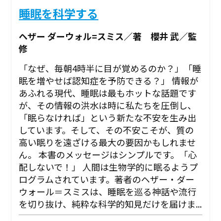
睡眠を科学する
ヘザー ダーウォル=スミス／著 櫻井 武／監
修
「なぜ、毎朝4時半に目が覚めるのか？」「睡
眠を増やせば認知症を予防できる？」 情報が
あふれる現代、睡眠は最もホットな話題です
が、その情報の洪水は時に私たちを圧倒し、
「眠らなければ」という新たな不安を生み出
しています。そして、その不安こそが、質の
高い眠りを遠ざける最大の要因かもしれませ
ん。 本書のメッセージはシンプルです。「心
配しないで！」 人間は生物学的に眠るようプ
ログラムされています。著者のヘザー・ダー
ウォール＝スミスは、睡眠を巡る神話や流行
を切り抜け、純粋な科学的知見だけを届けま...