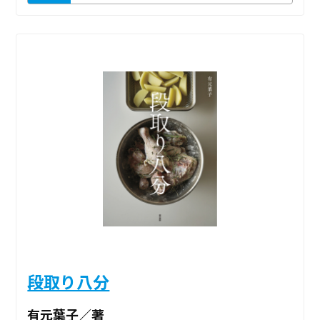
段取り八分
有元葉子／著