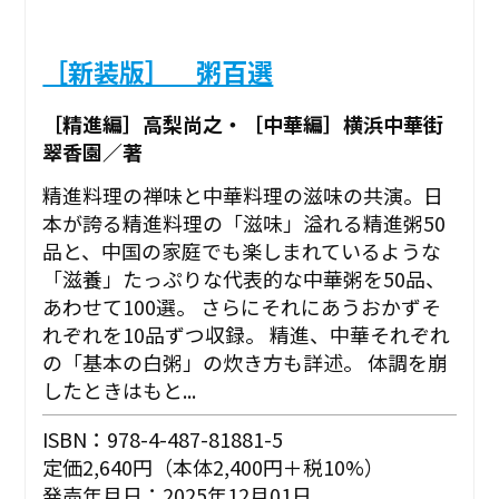
［新装版］ 粥百選
［精進編］高梨尚之・［中華編］横浜中華街
翠香園／著
精進料理の禅味と中華料理の滋味の共演。日
本が誇る精進料理の「滋味」溢れる精進粥50
品と、中国の家庭でも楽しまれているような
「滋養」たっぷりな代表的な中華粥を50品、
あわせて100選。 さらにそれにあうおかずそ
れぞれを10品ずつ収録。 精進、中華それぞれ
の「基本の白粥」の炊き方も詳述。 体調を崩
したときはもと...
ISBN：978-4-487-81881-5
定価2,640円（本体2,400円＋税10%）
発売年月日：2025年12月01日