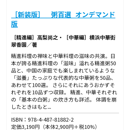
［新装版］ 粥百選_オンデマンド
版
［精進編］高梨尚之・［中華編］横浜中華街
翠香園／著
精進料理の禅味と中華料理の滋味の共演。日
本が誇る精進料理の「滋味」溢れる精進粥50
品と、中国の家庭でも楽しまれているような
「滋養」たっぷりな代表的な中華粥を50品、
あわせて100選。 さらにそれにあうおかずそ
れぞれを10品ずつ収録。 精進、中華それぞれ
の「基本の白粥」の炊き方も詳述。 体調を崩
したときはもと...
ISBN：978-4-487-81882-2
定価3,190円（本体2,900円＋税10%）