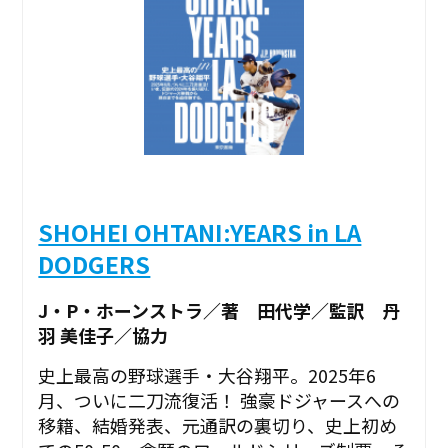
SHOHEI OHTANI:YEARS in LA
DODGERS
J・P・ホーンストラ／著 田代学／監訳 丹
羽 美佳子／協力
史上最高の野球選手・大谷翔平。2025年6
月、ついに二刀流復活！ 強豪ドジャースへの
移籍、結婚発表、元通訳の裏切り、史上初め