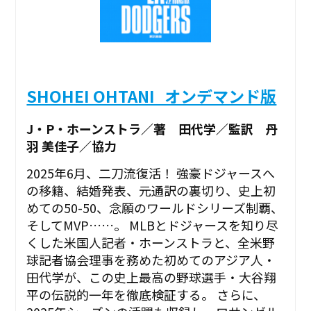
SHOHEI OHTANI_オンデマンド版
J・P・ホーンストラ／著 田代学／監訳 丹
羽 美佳子／協力
2025年6月、二刀流復活！ 強豪ドジャースへ
の移籍、結婚発表、元通訳の裏切り、史上初
めての50-50、念願のワールドシリーズ制覇、
そしてMVP……。 MLBとドジャースを知り尽
くした米国人記者・ホーンストラと、全米野
球記者協会理事を務めた初めてのアジア人・
田代学が、この史上最高の野球選手・大谷翔
平の伝説的一年を徹底検証する。 さらに、