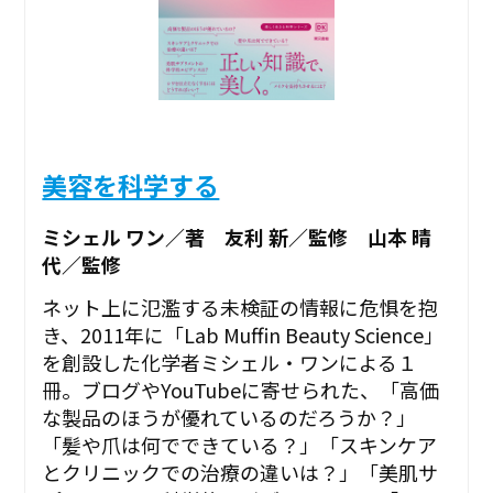
美容を科学する
ミシェル ワン／著 友利 新／監修 山本 晴
代／監修
ネット上に氾濫する未検証の情報に危惧を抱
き、2011年に「Lab Muffin Beauty Science」
を創設した化学者ミシェル・ワンによる１
冊。ブログやYouTubeに寄せられた、「高価
な製品のほうが優れているのだろうか？」
「髪や爪は何でできている？」「スキンケア
とクリニックでの治療の違いは？」「美肌サ