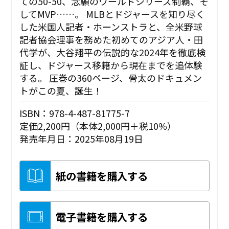
ての50-50、念願のワールドシリーズ制覇、そ
してMVP……。 MLBとドジャースを知り尽く
した米国人記者・ホーンストラと、全米野球
記者協会理事を務めた初めてのアジア人・田
代学が、大谷翔平の伝説的な2024年を徹底検
証し、ドジャース移籍から現在までを追体験
する。 圧巻の360ページ、骨太のドキュメン
トがこの夏、誕生！
ISBN：978-4-487-81775-7
定価2,200円（本体2,000円＋税10%）
発売年月日：2025年08月19日
紙の書籍を購入する
電子書籍を購入する