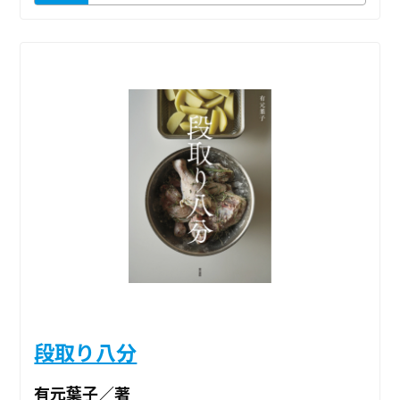
段取り八分
有元葉子／著