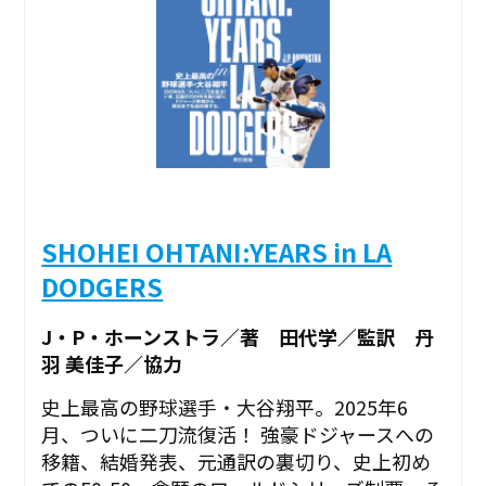
SHOHEI OHTANI:YEARS in LA
DODGERS
J・P・ホーンストラ／著 田代学／監訳 丹
羽 美佳子／協力
史上最高の野球選手・大谷翔平。2025年6
月、ついに二刀流復活！ 強豪ドジャースへの
移籍、結婚発表、元通訳の裏切り、史上初め