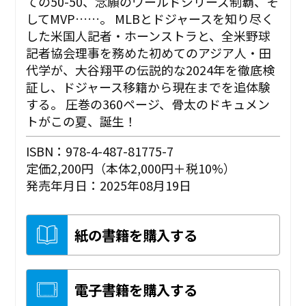
ての50-50、念願のワールドシリーズ制覇、そ
してMVP……。 MLBとドジャースを知り尽く
した米国人記者・ホーンストラと、全米野球
記者協会理事を務めた初めてのアジア人・田
代学が、大谷翔平の伝説的な2024年を徹底検
証し、ドジャース移籍から現在までを追体験
する。 圧巻の360ページ、骨太のドキュメン
トがこの夏、誕生！
ISBN：978-4-487-81775-7
定価2,200円（本体2,000円＋税10%）
発売年月日：2025年08月19日
紙の書籍を購入する
電子書籍を購入する