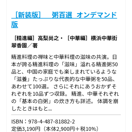
［新装版］ 粥百選_オンデマンド
版
［精進編］高梨尚之・［中華編］横浜中華街
翠香園／著
精進料理の禅味と中華料理の滋味の共演。日
本が誇る精進料理の「滋味」溢れる精進粥50
品と、中国の家庭でも楽しまれているような
「滋養」たっぷりな代表的な中華粥を50品、
あわせて100選。 さらにそれにあうおかずそ
れぞれを10品ずつ収録。 精進、中華それぞれ
の「基本の白粥」の炊き方も詳述。 体調を崩
したときはもと...
ISBN：978-4-487-81882-2
定価3,190円（本体2,900円＋税10%）