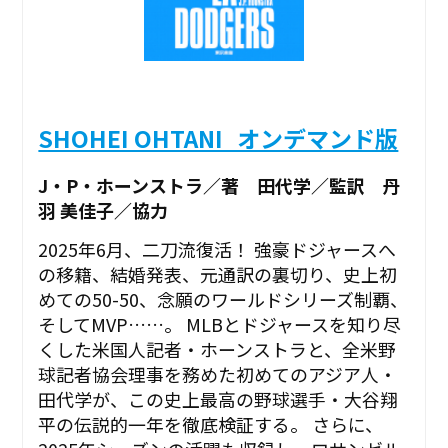
SHOHEI OHTANI_オンデマンド版
J・P・ホーンストラ／著 田代学／監訳 丹
羽 美佳子／協力
2025年6月、二刀流復活！ 強豪ドジャースへ
の移籍、結婚発表、元通訳の裏切り、史上初
めての50-50、念願のワールドシリーズ制覇、
そしてMVP……。 MLBとドジャースを知り尽
くした米国人記者・ホーンストラと、全米野
球記者協会理事を務めた初めてのアジア人・
田代学が、この史上最高の野球選手・大谷翔
平の伝説的一年を徹底検証する。 さらに、