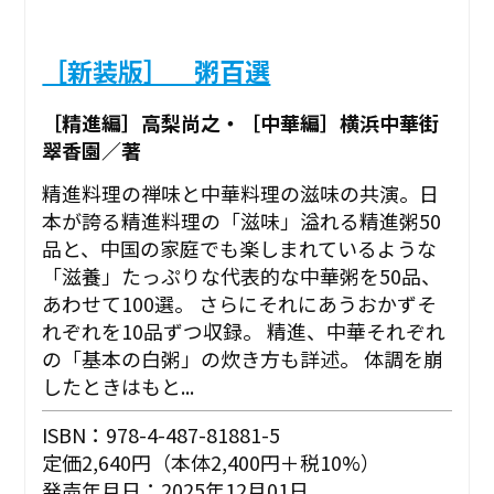
［新装版］ 粥百選
［精進編］高梨尚之・［中華編］横浜中華街
翠香園／著
精進料理の禅味と中華料理の滋味の共演。日
本が誇る精進料理の「滋味」溢れる精進粥50
品と、中国の家庭でも楽しまれているような
「滋養」たっぷりな代表的な中華粥を50品、
あわせて100選。 さらにそれにあうおかずそ
れぞれを10品ずつ収録。 精進、中華それぞれ
の「基本の白粥」の炊き方も詳述。 体調を崩
したときはもと...
ISBN：978-4-487-81881-5
定価2,640円（本体2,400円＋税10%）
発売年月日：2025年12月01日