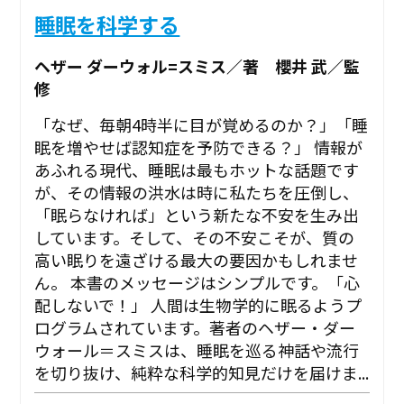
睡眠を科学する
ヘザー ダーウォル=スミス／著 櫻井 武／監
修
「なぜ、毎朝4時半に目が覚めるのか？」「睡
眠を増やせば認知症を予防できる？」 情報が
あふれる現代、睡眠は最もホットな話題です
が、その情報の洪水は時に私たちを圧倒し、
「眠らなければ」という新たな不安を生み出
しています。そして、その不安こそが、質の
高い眠りを遠ざける最大の要因かもしれませ
ん。 本書のメッセージはシンプルです。「心
配しないで！」 人間は生物学的に眠るようプ
ログラムされています。著者のヘザー・ダー
ウォール＝スミスは、睡眠を巡る神話や流行
を切り抜け、純粋な科学的知見だけを届けま...