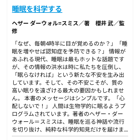
睡眠を科学する
ヘザー ダーウォル=スミス／著 櫻井 武／監
修
「なぜ、毎朝4時半に目が覚めるのか？」「睡
眠を増やせば認知症を予防できる？」 情報が
あふれる現代、睡眠は最もホットな話題です
が、その情報の洪水は時に私たちを圧倒し、
「眠らなければ」という新たな不安を生み出
しています。そして、その不安こそが、質の
高い眠りを遠ざける最大の要因かもしれませ
ん。 本書のメッセージはシンプルです。「心
配しないで！」 人間は生物学的に眠るようプ
ログラムされています。著者のヘザー・ダー
ウォール＝スミスは、睡眠を巡る神話や流行
を切り抜け、純粋な科学的知見だけを届けま...