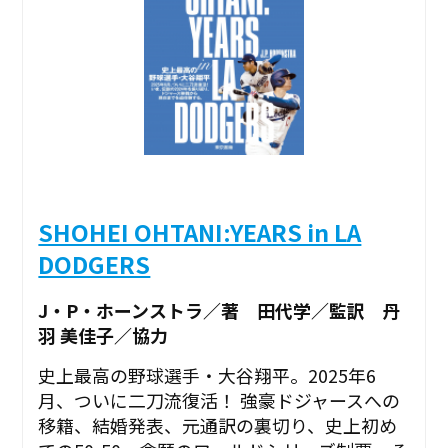
SHOHEI OHTANI:YEARS in LA
DODGERS
J・P・ホーンストラ／著 田代学／監訳 丹
羽 美佳子／協力
史上最高の野球選手・大谷翔平。2025年6
月、ついに二刀流復活！ 強豪ドジャースへの
移籍、結婚発表、元通訳の裏切り、史上初め