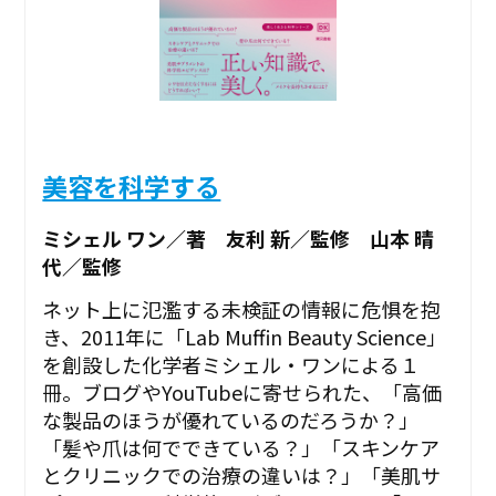
美容を科学する
ミシェル ワン／著 友利 新／監修 山本 晴
代／監修
ネット上に氾濫する未検証の情報に危惧を抱
き、2011年に「Lab Muffin Beauty Science」
を創設した化学者ミシェル・ワンによる１
冊。ブログやYouTubeに寄せられた、「高価
な製品のほうが優れているのだろうか？」
「髪や爪は何でできている？」「スキンケア
とクリニックでの治療の違いは？」「美肌サ