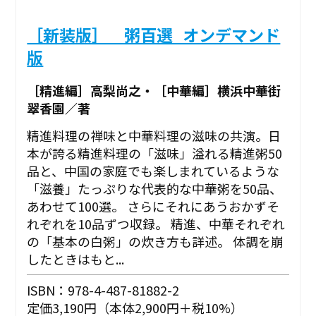
［新装版］ 粥百選_オンデマンド
版
［精進編］高梨尚之・［中華編］横浜中華街
翠香園／著
精進料理の禅味と中華料理の滋味の共演。日
本が誇る精進料理の「滋味」溢れる精進粥50
品と、中国の家庭でも楽しまれているような
「滋養」たっぷりな代表的な中華粥を50品、
あわせて100選。 さらにそれにあうおかずそ
れぞれを10品ずつ収録。 精進、中華それぞれ
の「基本の白粥」の炊き方も詳述。 体調を崩
したときはもと...
ISBN：978-4-487-81882-2
定価3,190円（本体2,900円＋税10%）