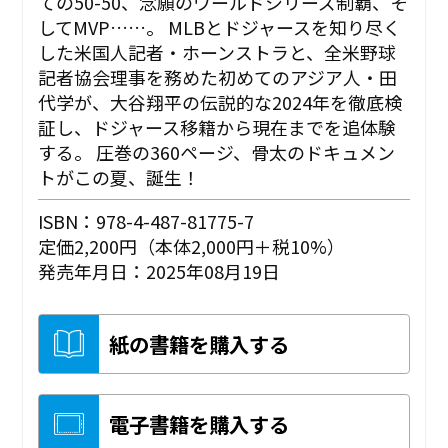
ての50-50、念願のワールドシリーズ制覇、そ
してMVP……。 MLBとドジャースを知り尽く
した米国人記者・ホーンストラと、全米野球
記者協会理事を務めた初めてのアジア人・田
代学が、大谷翔平の伝説的な2024年を徹底検
証し、ドジャース移籍から現在までを追体験
する。 圧巻の360ページ、骨太のドキュメン
トがこの夏、誕生！
ISBN：978-4-487-81775-7
定価2,200円（本体2,000円＋税10%）
発売年月日：2025年08月19日
紙の書籍を購入する
電子書籍を購入する