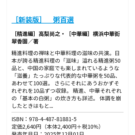
［新装版］ 粥百選
［精進編］高梨尚之・［中華編］横浜中華街
翠香園／著
精進料理の禅味と中華料理の滋味の共演。日
本が誇る精進料理の「滋味」溢れる精進粥50
品と、中国の家庭でも楽しまれているような
「滋養」たっぷりな代表的な中華粥を50品、
あわせて100選。 さらにそれにあうおかずそ
れぞれを10品ずつ収録。 精進、中華それぞれ
の「基本の白粥」の炊き方も詳述。 体調を崩
したときはもと...
ISBN：978-4-487-81881-5
定価2,640円（本体2,400円＋税10%）
発売年月日：2025年12月01日