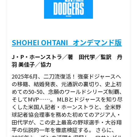
SHOHEI OHTANI_オンデマンド版
J・P・ホーンストラ／著 田代学／監訳 丹
羽 美佳子／協力
2025年6月、二刀流復活！ 強豪ドジャースへ
の移籍、結婚発表、元通訳の裏切り、史上初
めての50-50、念願のワールドシリーズ制覇、
そしてMVP……。 MLBとドジャースを知り尽
くした米国人記者・ホーンストラと、全米野
球記者協会理事を務めた初めてのアジア人・
田代学が、この史上最高の野球選手・大谷翔
平の伝説的一年を徹底検証する。 さらに、