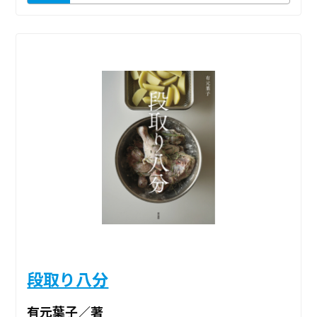
段取り八分
有元葉子／著