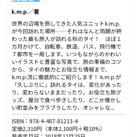
k.m.p.／著
世界の辺境を旅してきた人気ユニットk.m.p.
が今回訪れた場所……それはなんと雨期が終
わった最も旅人が訪れる秋のタイ！ ほぼ１
カ月かけて、自転車、鉄道、バス、飛行機で
７都市を一周します。いつもながらのかわい
いイラストと豊富な写真で、旅の準備のコツ
から、タイの魅力とお役立ち情報まで、
k.m.p.流に徹底的にご紹介します！ k.m.p.が
「久しぶりに」訪れるタイは、変化があった
り、変わらないままだったり。お役立ち旅グ
ッズ、屋台で食べ歩きしたり、どこか懐かし
い町並みをブラブラしたり、オシャレな...
ISBN：978-4-487-81213-4
定価2,310円（本体2,100円＋税10%）
発売年月日：2018年12月25日