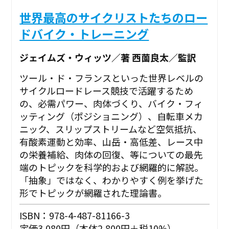
世界最高のサイクリストたちのロー
ドバイク・トレーニング
ジェイムズ・ウィッツ／著 西薗良太／監訳
ツール・ド・フランスといった世界レベルの
サイクルロードレース競技で活躍するため
の、必需パワー、肉体づくり、バイク・フィ
ッティング（ポジショニング）、自転車メカ
ニック、スリップストリームなど空気抵抗、
有酸素運動と効率、山岳・高低差、レース中
の栄養補給、肉体の回復、等についての最先
端のトピックを科学的および網羅的に解説。
「抽象」ではなく、わかりやすく例を挙げた
形でトピックが網羅された理論書。
ISBN：978-4-487-81166-3
定価3,080円（本体2,800円＋税10%）