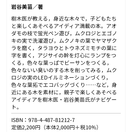
岩谷美苗／著
樹木医が教える，身近な木々で，子どもたち
と楽しくあそべるアイディア満載の本。アオ
ダモの枝で蛍光ペン遊び，ムクロジとエゴノ
キの実で洗濯遊び，ムクノキの葉でヤマザク
ラを磨く，タラヨウとトウネズミモチの葉に
字を書く，アジサイの幹を灯心にランプをつ
くる，色々な葉っぱでビーサンをつくる，
色々ないい臭いのする木を削ってみる，ムク
ロジの実のLEDイルミネーションづくり，
色々な葉拓でエコバッグづくり……など，身
近にある木を素材に，親子で楽しくあそべる
アイディアを樹木医・岩谷美苗氏がナビゲー
ト。
ISBN：978-4-487-81212-7
定価2,200円（本体2,000円＋税10%）