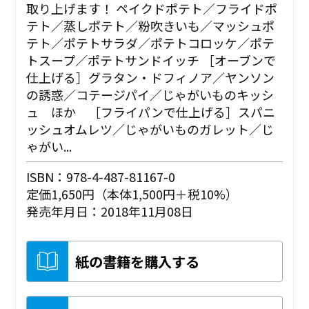
取り上げます！ ペイクドポテト／フライドポ
テト／蒸しポテト／粉吹きいも／マッシュポ
テト／ポテトサラダ／ポテトコロッケ／ポテ
トスープ／ポテトサンドイッチ ［オーブンで
仕上げる］グラタン・ドフィノア／ヤンソン
の誘惑／コテージパイ／じゃがいものキッシ
ュ ほか ［フライパンで仕上げる］スパニ
ッシュオムレツ／じゃがいものガレット／じ
ゃがい...
ISBN：978-4-487-81167-0
定価1,650円（本体1,500円＋税10%）
発売年月日：2018年11月08日
紙の書籍を購入する