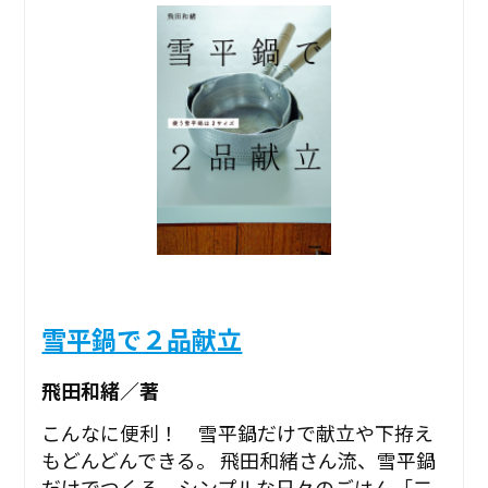
雪平鍋で２品献立
飛田和緒／著
こんなに便利！ 雪平鍋だけで献立や下拵え
もどんどんできる。 飛田和緒さん流、雪平鍋
だけでつくる、シンプルな日々のごはん「二