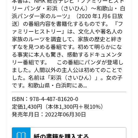
本書は、NHK 総合テレビ『ファミリーヒスト
リー パンダ・彩浜（さいひん）〜和歌山・ 白
浜パンダ一家のルーツ』（2020 年1 月6 日放
送）の番組内容を書籍化するものです。 『フ
ァミリーヒストリー』は、文化人や著名人の
家族のルーツを調査して、家族の歴史と絆き
ずなを見つめる番組です。初めて明らかにな
る事実に本人も驚き、感動するドキュメンタ
リー番組です。 この番組にパンダが登場し
ました。人間以外の主人公は初めてのことで
した。名前は「彩浜（さいひん）」。女の子
です。和歌山県・白浜町にあ...
ISBN：978-4-487-81620-0
定価1,430円（本体1,300円＋税10%）
発売年月日：2022年06月30日
紙の書籍を購入する