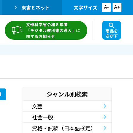
東書Ｅネット
文字サイズ
A-
A+
文部科学省令和８年度
「デジタル教科書の導入」に
商品を
さがす
関するお知らせ
ジャンル別検索
籍
文芸
社会一般
資格・試験（日本語検定）