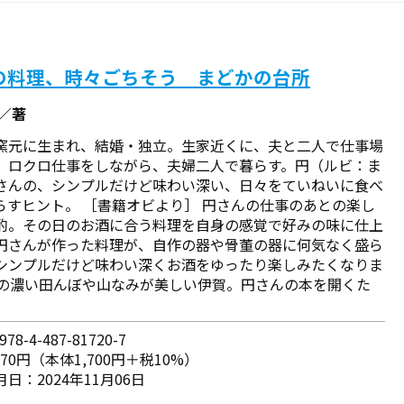
の料理、時々ごちそう まどかの台所
円／著
窯元に生まれ、結婚・独立。生家近くに、夫と二人で仕事場
、ロクロ仕事をしながら、夫婦二人で暮らす。円（ルビ：ま
さんの、シンプルだけど味わい深い、日々をていねいに食べ
らすヒント。 ［書籍オビより］ 円さんの仕事のあとの楽し
酌。その日のお酒に合う料理を自身の感覚で好みの味に仕上
円さんが作った料理が、自作の器や骨董の器に何気なく盛ら
シンプルだけど味わい深くお酒をゆったり楽しみたくなりま
緑の濃い田んぼや山なみが美しい伊賀。円さんの本を開くた
78-4-487-81720-7
870円（本体1,700円＋税10%）
日：2024年11月06日