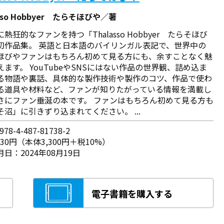
asso Hobbyer たらそほびや／著
熱狂的なファンを持つ「Thalasso Hobbyer たらそほび
初作品集。 英語と日本語のバイリンガル表記で、世界中の
ほびやファンはもちろん初めて見る方にも、余すことなく魅
えます。 YouTubeやSNSにはない作品の世界観、詰め込ま
る物語や裏話、具体的な製作技術や製作のコツ、作品で使わ
る道具や材料など、ファンが知りたがっている情報を満載し
さにファン垂涎の本です。 ファンはもちろん初めて見る方も
そ沼」に引きずり込まれてください。 ...
78-4-487-81738-2
630円（本体3,300円＋税10%）
日：2024年08月19日
電子書籍を購入する