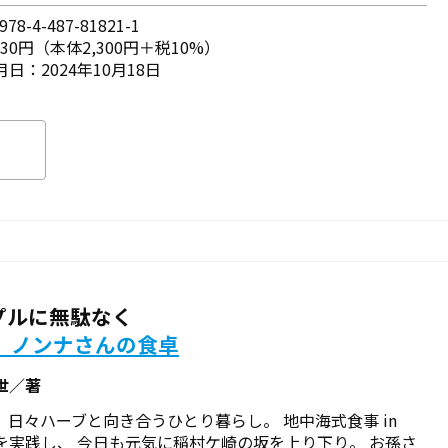
78-4-487-81821-1
530円（本体2,300円＋税10%）
日：2024年10月18日
プルに無駄なく
歳、ノンナさんの食卓
世／著
、日々ハーブと向き合うひとり暮らし。 地中海式食事 in
n を実践し、 今日も元気に稲村ケ崎の坂を上り下り――。 お孫さ