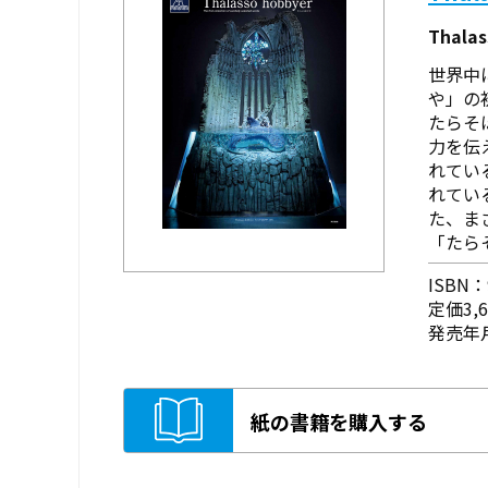
Thal
世界中に
や」の
たらそ
力を伝
れてい
れてい
た、ま
「たら
ISBN：9
定価3,
発売年月
紙の書籍を購入する