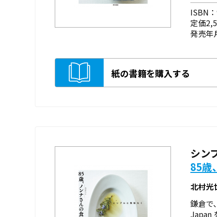
ISBN：9
定価2,
発売年月
紙の書籍を購入する
シン
85
北村光
鎌倉で
Japa