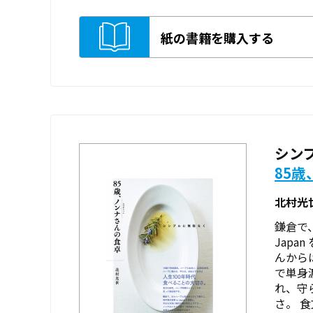
紙の書籍を購入する
シン
85
北村光
鎌倉で
Japa
んから
で単身
れ、守
さ。 