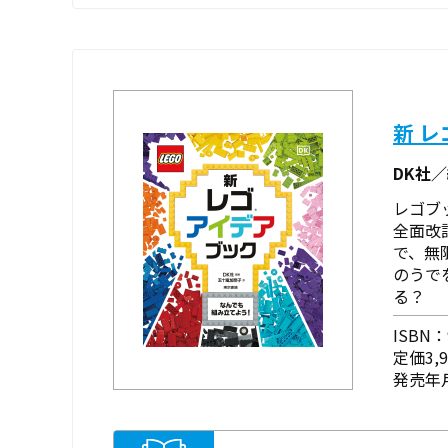
新 
DK社
レゴブ
全面改
で、無
のうで
る？
ISBN：9
定価3,
発売年月