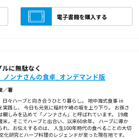
電子書籍を購入する
プルに無駄なく
歳、ノンナさんの食卓_オンデマンド版
世／著
、日々ハーブと向き合うひとり暮らし。 地中海式食事 in
n を実践し、 今日も元気に稲村ケ崎の坂を上り下り――。 お孫さ
は親しみを込めて「ノンナさん」と呼ばれています。 19歳
渡米。そこでハーブと出合い、以来60余年。 ハーブに導か
られ、お伝えするのは、 人生100年時代の食べることの大切
食文化研究とハーブ料理のレジェンドが至った現在地です。