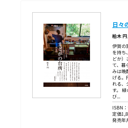
日々
柏木 
伊賀の
を持ち
どか）
て、暮
みは晩
げる。
れる、
す。 
び...
ISBN：9
定価1,
発売年月