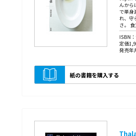
んから
で単身
れ、守
さ。 
ISBN：9
定価1,
発売年月
紙の書籍を購入する
Tha