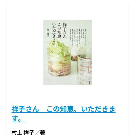
祥子さん この知恵、いただきま
す。
村上 祥子／著