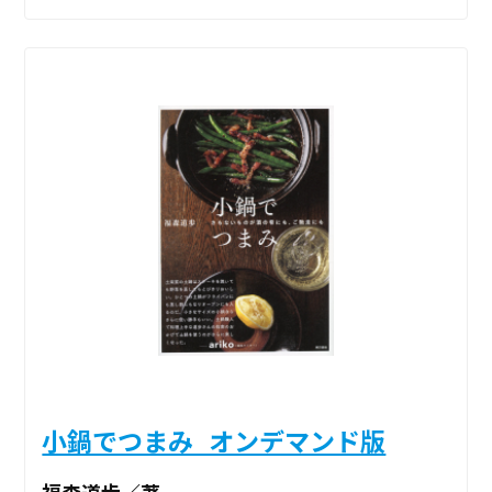
小鍋でつまみ_オンデマンド版
福森道歩／著