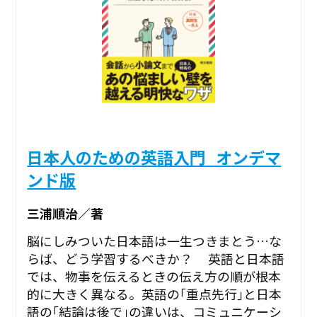
日本人のための英語入門_オンデマ
ンド版
三浦順治／著
脳にしみついた日本語は一生つきまとう…な
らば、どう学習するべきか？ 英語と日本語
では、物事を伝えるときの伝え方の順が根本
的に大きく異なる。英語の｢重点先行｣と日本
語の｢結論は後で｣の違いは、コミュニケーシ