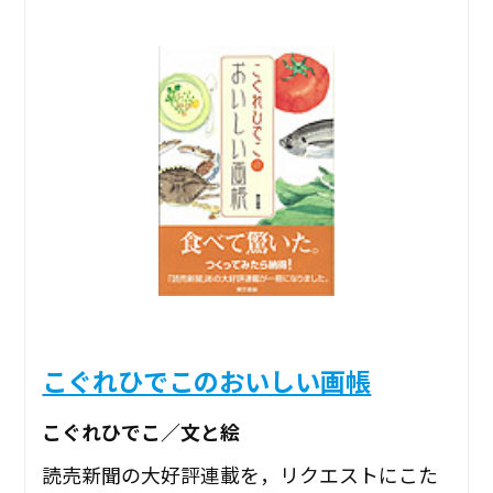
こぐれひでこのおいしい画帳
こぐれひでこ／文と絵
読売新聞の大好評連載を，リクエストにこた