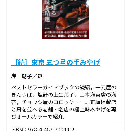
［続］東京 五つ星の手みやげ
岸 朝子／選
ベストセラーガイドブックの続編。一元屋の
きんつば，塩野の上生菓子，山本海苔店の海
苔，チョウシ屋のコロッケ……。正編掲載店
と肩を並べる老舗・名店の極上味みやげを再
びオールカラーで紹介。
ISBN：978-4-487-79999-2