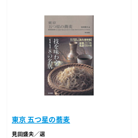
東京 五つ星の蕎麦
見田盛夫／選