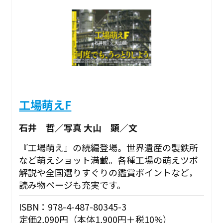
工場萌えF
石井 哲／写真 大山 顕／文
『工場萌え』の続編登場。世界遺産の製鉄所
など萌えショット満載。各種工場の萌えツボ
解説や全国選りすぐりの鑑賞ポイントなど，
読み物ページも充実です。
ISBN：978-4-487-80345-3
定価2,090円（本体1,900円＋税10%）