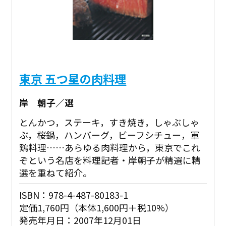
東京 五つ星の肉料理
岸 朝子／選
とんかつ，ステーキ，すき焼き，しゃぶしゃ
ぶ，桜鍋，ハンバーグ，ビーフシチュー，軍
鶏料理……あらゆる肉料理から，東京でこれ
ぞという名店を料理記者・岸朝子が精選に精
選を重ねて紹介。
ISBN：978-4-487-80183-1
定価1,760円（本体1,600円＋税10%）
発売年月日：2007年12月01日