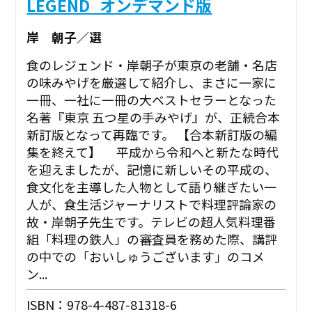
LEGEND_オンデマンド版
岸 朝子／選
食のレジェンド・岸朝子が東京の老舗・名店
の味みやげを厳選して紹介し、まさに一家に
一冊、一社に一冊の大ベストセラーとなった
名著『東京 五つ星の手みやげ』が、正続合本
新訂版となって再臨です。 【合本新訂版の編
集を終えて】 平成から令和へと新たな時代
を迎えましたが、記憶に新しいその平成の、
食文化を主導した人物として語り継ぎたい一
人が、食生活ジャーナリストで料理評論家の
故・岸朝子先生です。テレビの超人気料理番
組「料理の鉄人」の審査員を務めた際、講評
の中での「おいしゅうございます」のコメ
ン...
ISBN：978-4-487-81318-6