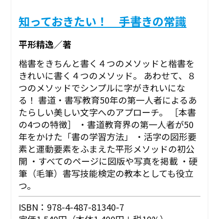
知っておきたい！ 手書きの常識
平形精逸／著
楷書をきちんと書く４つのメソッドと楷書を
きれいに書く４つのメソッド。 あわせて、８
つのメソッドでシンプルに字がきれいにな
る！ 書道・書写教育50年の第一人者によるあ
たらしい美しい文字へのアプローチ。 ［本書
の4つの特徴］ ・書道教育界の第一人者が50
年をかけた「書の学習方法」 ・活字の図形要
素と運動要素をふまえた平形メソッドの初公
開 ・すべてのページに図版や写真を掲載 ・硬
筆（毛筆）書写技能検定の教本としても役立
つ。
ISBN：978-4-487-81340-7
定価1,540円（本体1,400円＋税10%）