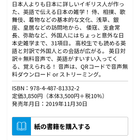
日本人よりも日本に詳しいイギリス人が作っ
た、英語で伝える日本の雑学！ 侍、相撲、歌
舞伎、着物などの基本的な文化、浅草、銀
座、皇居などの訪問地から、 倭寇、支倉常
長、弥助など、外国人にはちょっと意外な日
本史雑学まで、31項目。 高校生でも読める英
語と対訳で外国人との会話が広がる。 英日対
訳＋無料音声で、英語がすいすい入ってく
る、覚えられる！ 音声は、QRコードで音声無
料ダウンロード or ストリーミング。
ISBN：978-4-487-81332-2
定価3,850円（本体3,500円＋税10%）
発売年月日：2019年11月30日
紙の書籍を購入する