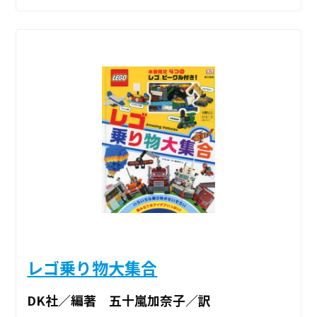
レゴ乗り物大集合
DK社／編著 五十嵐加奈子／訳