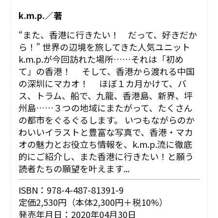
k.m.p.／著
“また、香港に行きたい！ だって、好きだか
ら！” 世界の辺境を旅してきた人気ユニット
k.m.p.が今回訪れた場所……それは「初め
て」の香港！ そして、香港から渡れる中国
の深圳にマカオ！ ほぼ１カ月かけて、バ
ス、トラム、船で、九龍、香港島、新界、坪
州島……３つの地域にまたがって、たくさん
の都市をぐるぐるします。 いつもながらのか
わいいイラストと豊富な写真で、香港・マカ
オの魅力とお役立ち情報を、k.m.p.流に徹底
的にご紹介し、また香港に行きたい！と願う
読者たちの願望を叶えます...
ISBN：978-4-487-81391-9
定価2,530円（本体2,300円＋税10%）
発売年月日：2020年04月30日