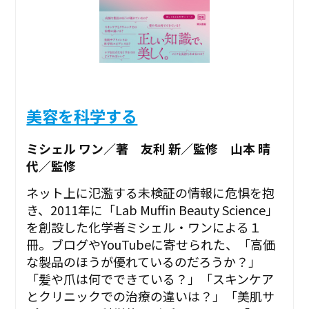
美容を科学する
ミシェル ワン／著 友利 新／監修 山本 晴
代／監修
ネット上に氾濫する未検証の情報に危惧を抱
き、2011年に「Lab Muffin Beauty Science」
を創設した化学者ミシェル・ワンによる１
冊。ブログやYouTubeに寄せられた、「高価
な製品のほうが優れているのだろうか？」
「髪や爪は何でできている？」「スキンケア
とクリニックでの治療の違いは？」「美肌サ