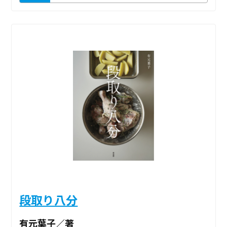
段取り八分
有元葉子／著