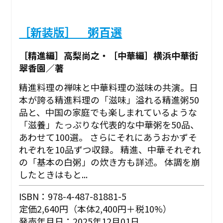
［新装版］ 粥百選
［精進編］高梨尚之・［中華編］横浜中華街
翠香園／著
精進料理の禅味と中華料理の滋味の共演。日
本が誇る精進料理の「滋味」溢れる精進粥50
品と、中国の家庭でも楽しまれているような
「滋養」たっぷりな代表的な中華粥を50品、
あわせて100選。 さらにそれにあうおかずそ
れぞれを10品ずつ収録。 精進、中華それぞれ
の「基本の白粥」の炊き方も詳述。 体調を崩
したときはもと...
ISBN：978-4-487-81881-5
定価2,640円（本体2,400円＋税10%）
発売年月日：2025年12月01日