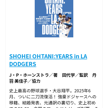
SHOHEI OHTANI:YEARS in LA
DODGERS
J・P・ホーンストラ／著 田代学／監訳 丹
羽 美佳子／協力
史上最高の野球選手・大谷翔平。2025年6
月、ついに二刀流復活！ 強豪ドジャースへの
移籍、結婚発表、元通訳の裏切り、史上初め