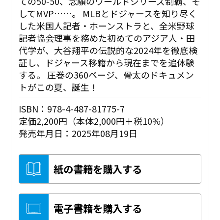
ての50-50、念願のワールドシリーズ制覇、そ
してMVP……。 MLBとドジャースを知り尽く
した米国人記者・ホーンストラと、全米野球
記者協会理事を務めた初めてのアジア人・田
代学が、大谷翔平の伝説的な2024年を徹底検
証し、ドジャース移籍から現在までを追体験
する。 圧巻の360ページ、骨太のドキュメン
トがこの夏、誕生！
ISBN：978-4-487-81775-7
定価2,200円（本体2,000円＋税10%）
発売年月日：2025年08月19日
紙の書籍を購入する
電子書籍を購入する