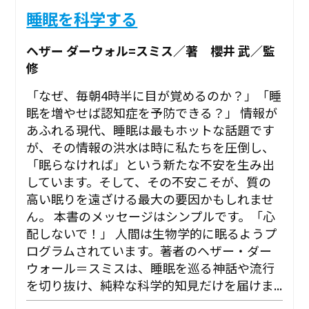
睡眠を科学する
ヘザー ダーウォル=スミス／著 櫻井 武／監
修
「なぜ、毎朝4時半に目が覚めるのか？」「睡
眠を増やせば認知症を予防できる？」 情報が
あふれる現代、睡眠は最もホットな話題です
が、その情報の洪水は時に私たちを圧倒し、
「眠らなければ」という新たな不安を生み出
しています。そして、その不安こそが、質の
高い眠りを遠ざける最大の要因かもしれませ
ん。 本書のメッセージはシンプルです。「心
配しないで！」 人間は生物学的に眠るようプ
ログラムされています。著者のヘザー・ダー
ウォール＝スミスは、睡眠を巡る神話や流行
を切り抜け、純粋な科学的知見だけを届けま...