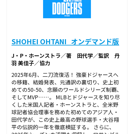
SHOHEI OHTANI_オンデマンド版
J・P・ホーンストラ／著 田代学／監訳 丹
羽 美佳子／協力
2025年6月、二刀流復活！ 強豪ドジャースへ
の移籍、結婚発表、元通訳の裏切り、史上初
めての50-50、念願のワールドシリーズ制覇、
そしてMVP……。 MLBとドジャースを知り尽
くした米国人記者・ホーンストラと、全米野
球記者協会理事を務めた初めてのアジア人・
田代学が、この史上最高の野球選手・大谷翔
平の伝説的一年を徹底検証する。 さらに、