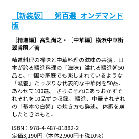
［新装版］ 粥百選_オンデマンド
版
［精進編］高梨尚之・［中華編］横浜中華街
翠香園／著
精進料理の禅味と中華料理の滋味の共演。日
本が誇る精進料理の「滋味」溢れる精進粥50
品と、中国の家庭でも楽しまれているような
「滋養」たっぷりな代表的な中華粥を50品、
あわせて100選。 さらにそれにあうおかずそ
れぞれを10品ずつ収録。 精進、中華それぞれ
の「基本の白粥」の炊き方も詳述。 体調を崩
したときはもと...
ISBN：978-4-487-81882-2
定価3,190円（本体2,900円＋税10%）