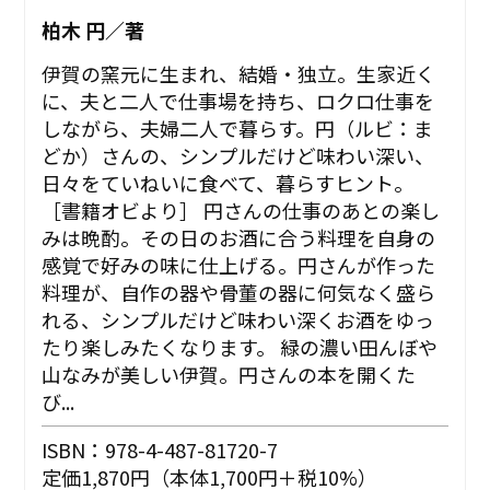
柏木 円／著
伊賀の窯元に生まれ、結婚・独立。生家近く
に、夫と二人で仕事場を持ち、ロクロ仕事を
しながら、夫婦二人で暮らす。円（ルビ：ま
どか）さんの、シンプルだけど味わい深い、
日々をていねいに食べて、暮らすヒント。
［書籍オビより］ 円さんの仕事のあとの楽し
みは晩酌。その日のお酒に合う料理を自身の
感覚で好みの味に仕上げる。円さんが作った
料理が、自作の器や骨董の器に何気なく盛ら
れる、シンプルだけど味わい深くお酒をゆっ
たり楽しみたくなります。 緑の濃い田んぼや
山なみが美しい伊賀。円さんの本を開くた
び...
ISBN：978-4-487-81720-7
定価1,870円（本体1,700円＋税10%）