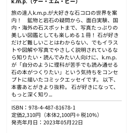
k.m.p.（ケー・エム・ピー）
旅の達人k.m.p.が大好きな石コロの世界を案
内！ 鉱物と岩石の疑問から、面白実験、国
内・海外の石スポットまで、写真たっぷりの
美しい図鑑としても楽しめる１冊！ 石が好き
だけど難しいことはわからない、でもイラス
トや図解や写真でやさしく説明されているな
ら知りたい・読んでみたい人向けに、k.m.p.
が「自分のように理科が苦手でも読み通せる
石の本がつくりたい」という気持ちをコンセ
プトに描いたコミックエッセイです。 以下、
本書あとがきより抜粋。 石が好きになって、
もっと深く知り...
ISBN：978-4-487-81678-1
定価2,310円（本体2,100円＋税10%）
発売年月日：2023年05月22日