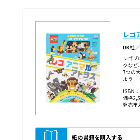
レゴ
DK社
レゴブ
クなど
7つの
よう。
ISBN：9
価格2,
発売年月
紙の書籍を購入する