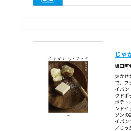
じゃ
坂田阿
欠かせ
で、フ
イパン
クドポ
ポテト
ンドイ
ソンの
イパン
／じゃが