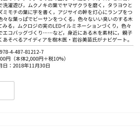
で洗濯遊び，ムクノキの葉でヤマザクラを磨く，タラヨウと
ズミモチの葉に字を書く，アジサイの幹を灯心にランプをつ
色々な葉っぱでビーサンをつくる，色々ないい臭いのする木
てみる，ムクロジの実のLEDイルミネーションづくり，色々
でエコバッグづくり……など，身近にある木を素材に，親子
くあそべるアイディアを樹木医・岩谷美苗氏がナビゲート。
78-4-487-81212-7
200円（本体2,000円＋税10%）
日：2018年11月30日