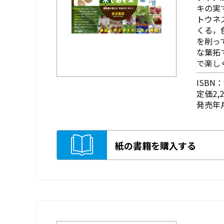
キの実
トウネ
くる，
を削っ
な葉拓
で楽し
ISBN：9
定価2,
発売年月
紙の書籍を購入する