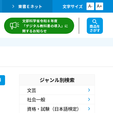
東書Ｅネット
文字サイズ
A-
A+
文部科学省令和８年度
「デジタル教科書の導入」に
商品を
さがす
関するお知らせ
ジャンル別検索
籍
文芸
社会一般
資格・試験（日本語検定）