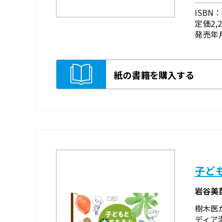
ISBN：9
定価2,
発売年月
紙の書籍を購入する
子ど
岩谷美
樹木医
ディア