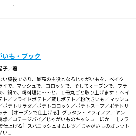
がいも・ブック
希子／著
ない脇役であり、最高の主役となるじゃがいもを、ベイク
ライで、マッシュで、コロッケで、そしてオーブンで、フラ
で、鍋で、粉料理に……と、１冊丸ごと取り上げます！ ペイ
テト／フライドポテト／蒸しポテト／粉吹きいも／マッシュ
／ポテトサラダ／ポテトコロッケ／ポテトスープ／ポテトサ
ッチ ［オーブンで仕上げる］グラタン・ドフィノア／ヤン
誘惑／コテージパイ／じゃがいものキッシュ ほか ［フラ
で仕上げる］スパニッシュオムレツ／じゃがいものガレット
い...