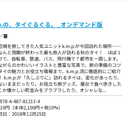
.p.の、タイぐるぐる。_オンデマンド版
.／著
辺境を旅してきた人気ユニットk.m.p.が今回訪れた場所……
なんと雨期が終わった最も旅人が訪れる秋のタイ！ ほぼ１
けて、自転車、鉄道、バス、飛行機で７都市を一周します。
ながらのかわいいイラストと豊富な写真で、旅の準備のコツ
タイの魅力とお役立ち情報まで、k.m.p.流に徹底的にご紹介
！ k.m.p.が「久しぶりに」訪れるタイは、変化があったり、
ないままだったり。お役立ち旅グッズ、屋台で食べ歩きした
こか懐かしい町並みをブラブラしたり、オシャレな...
78-4-487-81213-4
310円（本体2,100円＋税10%）
日：2018年12月25日