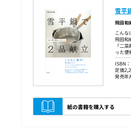
雪平
飛田和
こんな
飛田和
「二菜
った便
ISBN：9
定価2,
発売年月
紙の書籍を購入する