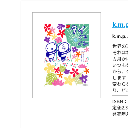
k.m
k.m.p
世界の
それは
カ月か
いつも
から、
します
変わら
り、ど
ISBN：9
定価2,
発売年月