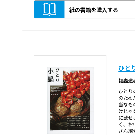
紙の書籍を購入する
ひと
福森道
ひとり
のため
当なも
けじゃ
に載せ
く、お
さん紹