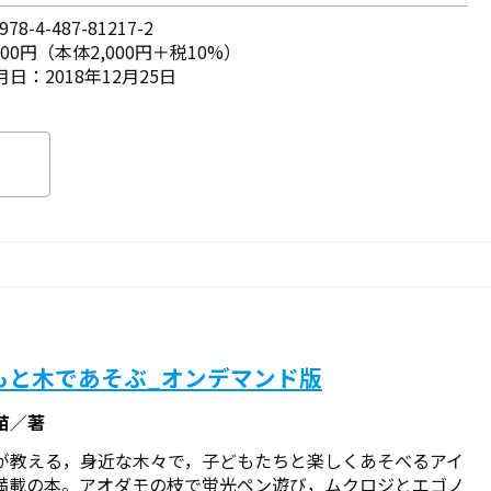
78-4-487-81217-2
200円（本体2,000円＋税10%）
日：2018年12月25日
もと木であそぶ_オンデマンド版
苗／著
が教える，身近な木々で，子どもたちと楽しくあそべるアイ
満載の本。アオダモの枝で蛍光ペン遊び，ムクロジとエゴノ