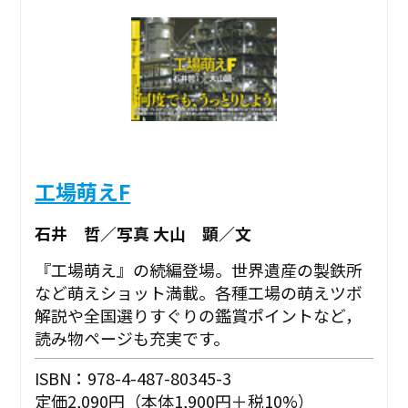
工場萌えF
石井 哲／写真 大山 顕／文
『工場萌え』の続編登場。世界遺産の製鉄所
など萌えショット満載。各種工場の萌えツボ
解説や全国選りすぐりの鑑賞ポイントなど，
読み物ページも充実です。
ISBN：978-4-487-80345-3
定価2,090円（本体1,900円＋税10%）