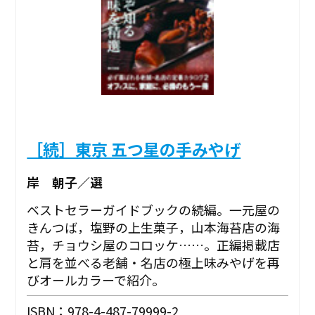
［続］東京 五つ星の手みやげ
岸 朝子／選
ベストセラーガイドブックの続編。一元屋の
きんつば，塩野の上生菓子，山本海苔店の海
苔，チョウシ屋のコロッケ……。正編掲載店
と肩を並べる老舗・名店の極上味みやげを再
びオールカラーで紹介。
ISBN：978-4-487-79999-2