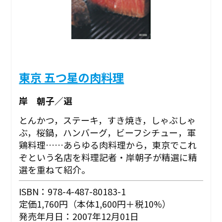
東京 五つ星の肉料理
岸 朝子／選
とんかつ，ステーキ，すき焼き，しゃぶしゃ
ぶ，桜鍋，ハンバーグ，ビーフシチュー，軍
鶏料理……あらゆる肉料理から，東京でこれ
ぞという名店を料理記者・岸朝子が精選に精
選を重ねて紹介。
ISBN：978-4-487-80183-1
定価1,760円（本体1,600円＋税10%）
発売年月日：2007年12月01日