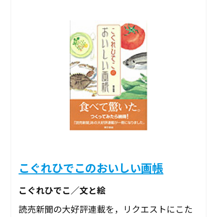
こぐれひでこのおいしい画帳
こぐれひでこ／文と絵
読売新聞の大好評連載を，リクエストにこた