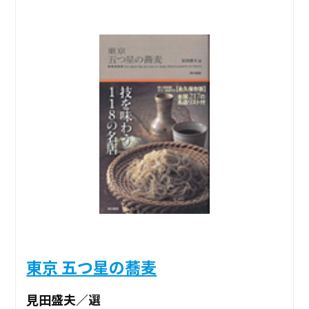
東京 五つ星の蕎麦
見田盛夫／選