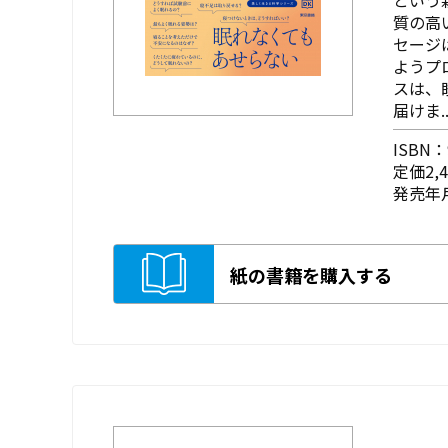
質の高
セージ
ようプ
スは、
届けま..
ISBN：9
定価2,
発売年月
紙の書籍を購入する