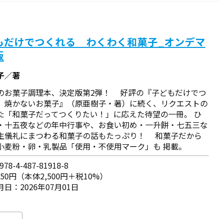
もだけでつくれる わくわく和菓子_オンデマ
版
子／著
のお菓子調理本、決定版第2弾！ 好評の『子どもだけでつ
 焼かないお菓子』（原亜樹子・著）に続く、リクエストの
た「和菓子だってつくりたい！」に応えた待望の一冊。 ひ
・十五夜などの年中行事や、お食い初め・一升餅・七五三な
生儀礼にまつわる和菓子の話もたっぷり！ 和菓子だから
小麦粉・卵・乳製品「使用・不使用マーク」も 掲載。
78-4-487-81918-8
750円（本体2,500円＋税10%）
日：2026年07月01日