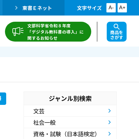
東書Ｅネット
文字サイズ
A-
A+
文部科学省令和８年度
「デジタル教科書の導入」に
商品を
さがす
関するお知らせ
ジャンル別検索
籍
文芸
社会一般
資格・試験（日本語検定）