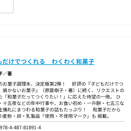
もだけでつくれる わくわく和菓子
子／著
のお菓子調理本、決定版第2弾！ 好評の『子どもだけでつ
 焼かないお菓子』（原亜樹子・著）に続く、リクエストの
た「和菓子だってつくりたい！」に応えた待望の一冊。 ひ
・十五夜などの年中行事や、お食い初め・一升餅・七五三な
生儀礼にまつわる和菓子の話もたっぷり！ 和菓子だから
小麦粉・卵・乳製品「使用・不使用マーク」も 掲載。
78-4-487-81891-4