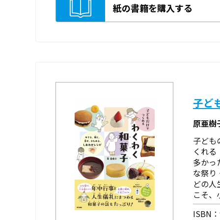
紙の書籍を購入する
子ど
原亜樹
子ども
くれる
多かっ
な祭り
どの人
こそ、
ISBN：9