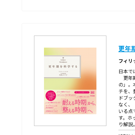
更年
フィリ
日本で
更年期
の」。
チを、
ドブッ
なく、
いる点
す。ホ
り解説。 