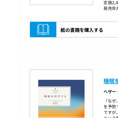
定価2,
発売年月
紙の書籍を購入する
睡眠
ヘザー
「なぜ
を予防
ですが
という