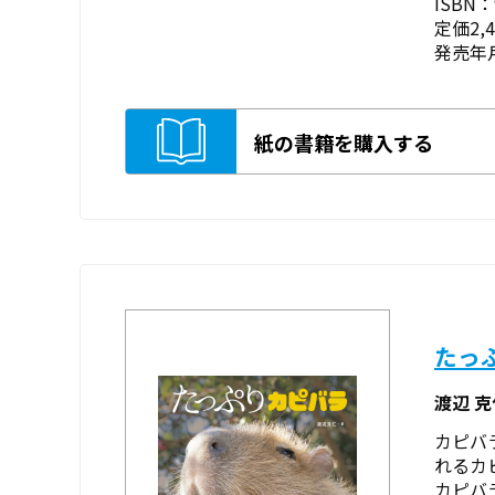
ISBN：9
定価2,
発売年月
紙の書籍を購入する
たっ
渡辺 
カピバ
れるカ
カピバ