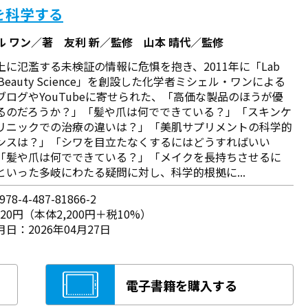
を科学する
ル ワン／著 友利 新／監修 山本 晴代／監修
上に氾濫する未検証の情報に危惧を抱き、2011年に「Lab
in Beauty Science」を創設した化学者ミシェル・ワンによる
ブログやYouTubeに寄せられた、「高価な製品のほうが優
るのだろうか？」「髪や爪は何でできている？」「スキンケ
リニックでの治療の違いは？」「美肌サプリメントの科学的
ンスは？」「シワを目立たなくするにはどうすればいい
「髪や爪は何でできている？」「メイクを長持ちさせるに
といった多岐にわたる疑問に対し、科学的根拠に...
78-4-487-81866-2
420円（本体2,200円＋税10%）
日：2026年04月27日
電子書籍を購入する