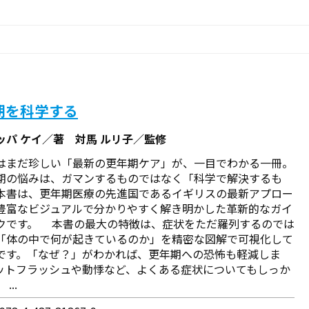
期を科学する
ッパ ケイ／著 対馬 ルリ子／監修
はまだ珍しい「最新の更年期ケア」が、一目でわかる一冊。
の悩みは、ガマンするものではなく「科学で解決するも
本書は、更年期医療の先進国であるイギリスの最新アプロー
豊富なビジュアルで分かりやすく解き明かした革新的なガイ
クです。 本書の最大の特徴は、症状をただ羅列するのでは
「体の中で何が起きているのか」を精密な図解で可視化して
です。「なぜ？」がわかれば、更年期への恐怖も軽減しま
ットフラッシュや動悸など、よくある症状についてもしっか
...