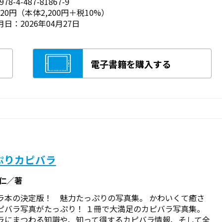
78-4-487-81867-9
420円（本体2,200円＋税10%）
日：2026年04月27日
電子書籍を購入する
ぷりカピバラ
克仁／著
ラ本の決定版！ 魅力たっぷりの写真集。 かわいくて癒さ
ピバラ写真がたっぷり！ １冊で大満足のカピバラ写真集。
ラにまつわる知識や、知って得するカピバラ情報、そして全