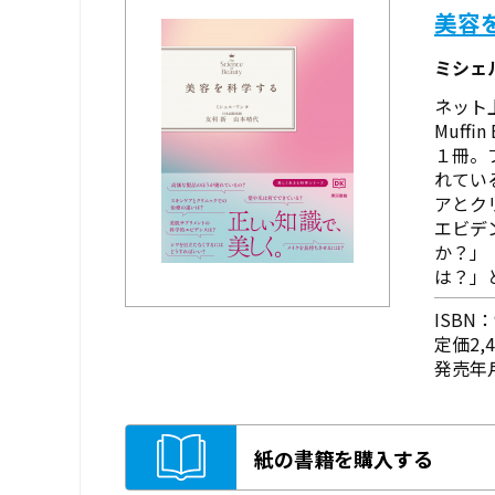
美容
ミシェ
ネット
Muff
１冊。
れてい
アとク
エビデ
か？」
は？」
ISBN：9
定価2,
発売年月
紙の書籍を購入する