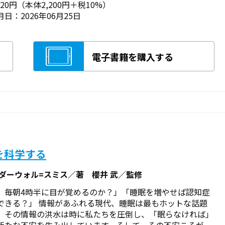
420円（本体2,200円＋税10%）
日：2026年06月25日
電子書籍を購入する
を科学する
 ダーウォル=スミス／著 櫻井 武／監修
、毎朝4時半に目が覚めるのか？」「睡眠を増やせば認知症
できる？」 情報があふれる現代、睡眠は最もホットな話題
、その情報の洪水は時に私たちを圧倒し、「眠らなければ」
新たな不安を生み出しています。そして、その不安こそが、