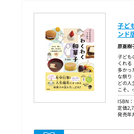
子ど
ンド
原亜樹
子ども
くれる
多かっ
な祭り
どの人
こそ、
ISBN：9
定価2,
発売年月