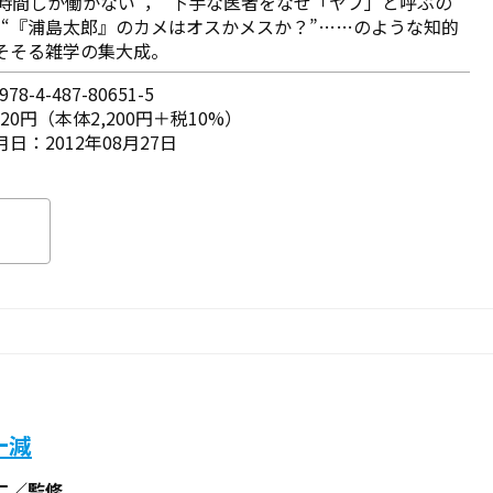
6時間しか働かない”，“下手な医者をなぜ「ヤブ」と呼ぶの
，“『浦島太郎』のカメはオスかメスか？”……のような知的
そそる雑学の集大成。
78-4-487-80651-5
420円（本体2,200円＋税10%）
日：2012年08月27日
一減
二／監修