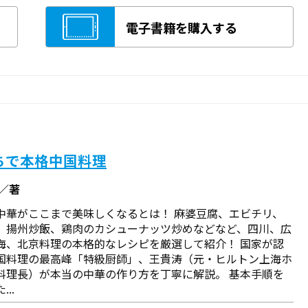
電子書籍を購入する
ちで本格中国料理
涛／著
中華がここまで美味しくなるとは！ 麻婆豆腐、エビチリ、
、揚州炒飯、鶏肉のカシューナッツ炒めなどなど、四川、広
海、北京料理の本格的なレシピを厳選して紹介！ 国家が認
国料理の最高峰「特級厨師」、王貴涛（元・ヒルトン上海ホ
料理長）が本当の中華の作り方を丁寧に解説。 基本手順を
..