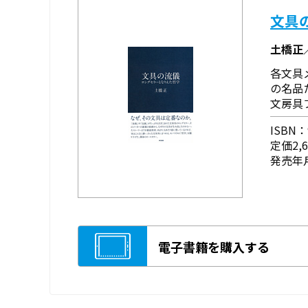
文具
土橋正
各文具
の名品
文房具
ISBN：9
定価2,
発売年月
電子書籍を購入する