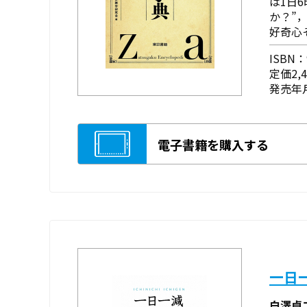
は1日
か？”
好奇心
ISBN：9
定価2,
発売年月
電子書籍を購入する
一日
白澤卓