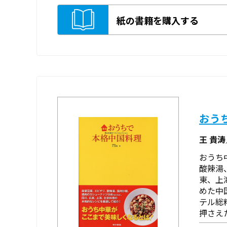
紙の書籍を購入する
おう
王 貴
おうち
酸辣湯
東、上
めた中
テル総
押さえた.