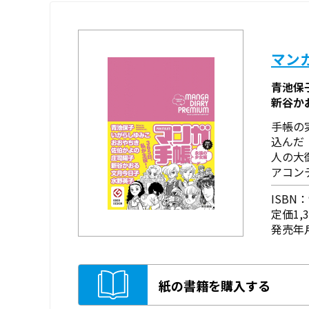
マンガ
青池保
新谷か
手帳の
込んだ
人の大
アコン
ISBN：9
定価1,
発売年月
紙の書籍を購入する