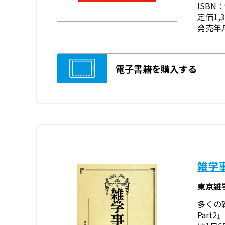
ISBN：9
定価1,
発売年月
電子書籍を購入する
雑学
東京雑
多くの
Part