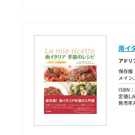
南イ
アドリ
保存版
メイン
ISBN：9
定価1,
発売年月