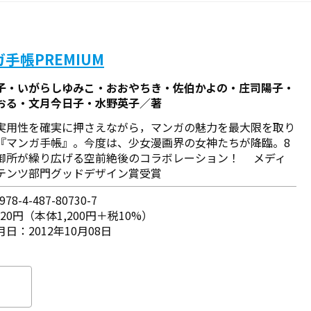
手帳PREMIUM
子・いがらしゆみこ・おおやちき・佐伯かよの・庄司陽子・
おる・文月今日子・水野英子／著
実用性を確実に押さえながら，マンガの魅力を最大限を取り
『マンガ手帳』。今度は、少女漫画界の女神たちが降臨。8
御所が繰り広げる空前絶後のコラボレーション！ メディ
テンツ部門グッドデザイン賞受賞
78-4-487-80730-7
320円（本体1,200円＋税10%）
日：2012年10月08日