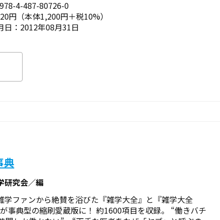
78-4-487-80726-0
320円（本体1,200円＋税10%）
日：2012年08月31日
事典
学研究会／編
雑学ファンから絶賛を浴びた『雑学大全』と『雑学大全
2』が事典型の縮刷愛蔵版に！ 約1600項目を収録。 “働きバチ