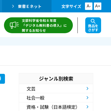
東書Ｅネット
文字サイズ
A-
A+
文部科学省令和８年度
「デジタル教科書の導入」に
商品を
さがす
関するお知らせ
ジャンル別検索
籍
文芸
社会一般
資格・試験（日本語検定）